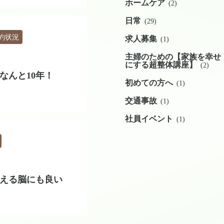
ホームケア
(2)
日常
(29)
約状況
求人募集
(1)
主婦のための【家族を幸せ
にする超整体講座】
(2)
なんと10年！
初めての方へ
(1)
交通事故
(1)
社員イベント
(1)
える脳にも良い