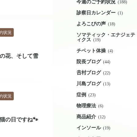
今週のご予約状況
(188)
診察日カレンダー
(1)
よろこびの声
(18)
約状況
ソマティック・エナジェテ
ィクス
(19)
チベット体操
(4)
の花、そして雪
院長ブログ
(44)
𠮷村ブログ
(22)
川島ブログ
(13)
症例
(23)
約状況
物理療法
(6)
商品紹介
(12)
猫の日ですね🐾
インソール
(19)