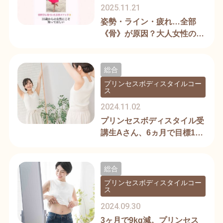
2025.11.21
姿勢・ライン・疲れ…全部
《骨》が原因？大人女性のた
めの美骨講座
総合
プリンセスボディスタイルコー
ス
2024.11.02
プリンセスボディスタイル受
講生Aさん、6ヵ月で目標15k
g減達成
総合
プリンセスボディスタイルコー
ス
2024.09.30
3ヶ月で9kg減。プリンセス