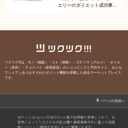
エリーのダイエット成功事例
を大公開
ツクツク!!!は、モノ（物販）・コト（体験）・ゴチソウ（グルメ）・オメカ
シ（美容）・チョクバイ（産地直送）のショッピングと予約サイト。
みんな
でシェアし合うおすそわけポイント機能を搭載した総合マーケットプレイス
です。
当サイトはDigiCert社発行のSSL電子証明書を使用しており、お
客様によって入力される内容は個人情報保護方針に基づき送信
時にSSLという暗号化技術によって保護されます。