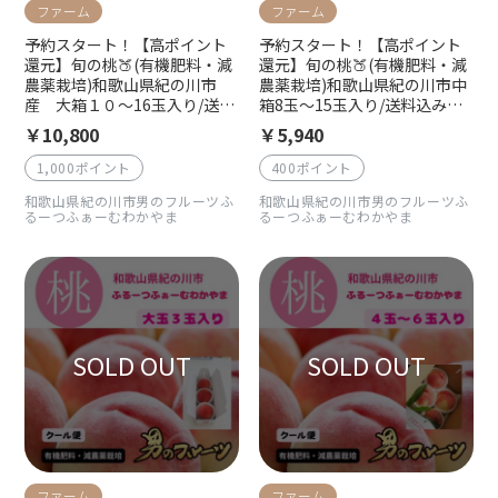
ファーム
ファーム
予約スタート！【高ポイント
予約スタート！【高ポイント
還元】旬の桃🍑(有機肥料・減
還元】旬の桃🍑(有機肥料・減
農薬栽培)和歌山県紀の川市
農薬栽培)和歌山県紀の川市中
産 大箱１０〜16玉入り/送料
箱8玉〜15玉入り/送料込み
込み（一部地域を除く）/クー
（一部地域を除く）/クール便
￥10,800
￥5,940
ル便でお届け ７月中旬より
でお届け 7月中旬より順次発
順次発送
送
1,000ポイント
400ポイント
和歌山県紀の川市男のフルーツふ
和歌山県紀の川市男のフルーツふ
るーつふぁーむわかやま
るーつふぁーむわかやま
ファーム
ファーム