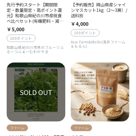
先行予約スタート【期間限
【予約販売】岡山県産シャイ
定・数量限定・高ポイント還
ンマスカット1kg（2〜3房）/
元】和歌山県紀の川市産桃食
送料別
べ比べセット(有機肥料・減農
￥4,000
薬栽培)和歌山県紀の川市産手
￥5,000
さげ箱４〜6玉入り/送料込み/
100ポイント
クール便でお届け（一部地域
200ポイント
Asai Farm&Molln(浅井ファーム
を除く）7月中旬より順次発送
＆もるん)
和歌山県紀の川市男のフルーツふ
るーつふぁーむわかやま
ファーム
ファーム