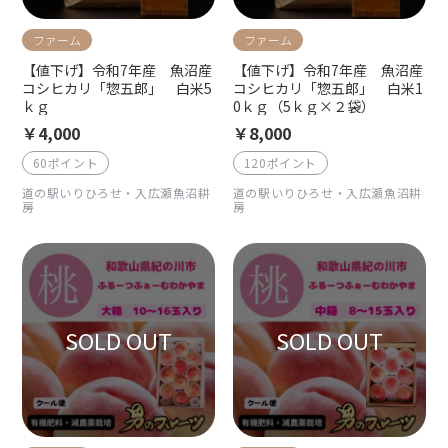
ファーム
ファーム
【値下げ】令和7年産 魚沼産
【値下げ】令和7年産 魚沼産
コシヒカリ「惣五郎」 白米1
コシヒカリ「惣五郎」 白米5
0ｋｇ（5ｋｇ×２袋）
ｋｇ
￥8,000
￥4,000
120ポイント
60ポイント
道の駅いりひろせ・入広瀬魚沼耕
道の駅いりひろせ・入広瀬魚沼耕
房
房