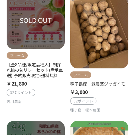
ファーム
【全8品種/限定品種入】朝採
れ桃の旬リレーセット(産地直
ファーム
送)|予約販売限定•送料無料
￥21,800
種子島産 減農薬ジャガイモ
￥3,000
327ポイント
82ポイント
浅川農園
種子島 榎本農園