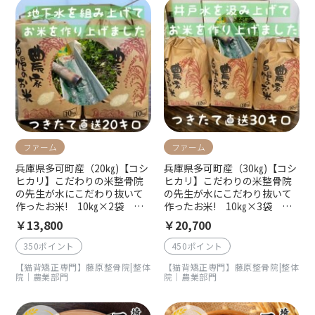
ファーム
ファーム
兵庫県多可町産（20㎏)【コシ
兵庫県多可町産（30㎏)【コシ
ヒカリ】こだわりの米整骨院
ヒカリ】こだわりの米整骨院
の先生が水にこだわり抜いて
の先生が水にこだわり抜いて
作ったお米! 10㎏×2袋 精
作ったお米! 10㎏×3袋 精
米つきたて直送！令和6年度産
米つきたて直送！令和7年度産
￥13,800
￥20,700
350ポイント
450ポイント
【猫背矯正専門】藤原整骨院|整体
【猫背矯正専門】藤原整骨院|整体
院｜農業部門
院｜農業部門