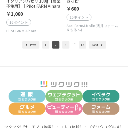
イタリアンパセリ 100g【農薬
きな粉
不使用】｜Pilot FARM Aihara
￥600
￥1,080
15ポイント
16ポイント
Asai Farm&Molln(浅井ファーム
＆もるん)
Pilot FARM Aihara
…
Prev
1
2
3
13
Next
ツクツク!!!は、
モノ（物販）
・
コト（体験）
・
ゴチソウ（グルメ）