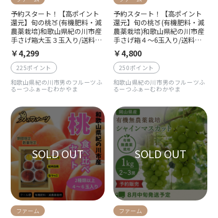
予約スタート！【高ポイント
予約スタート！【高ポイント
還元】旬の桃🍑(有機肥料・減
還元】旬の桃🍑(有機肥料・減
農薬栽培)和歌山県紀の川市産
農薬栽培)和歌山県紀の川市産
手さげ箱大玉３玉入り/送料込
手さげ箱４〜6玉入り/送料込
み（一部地域を除く）/クール
み/クール便でお届け（一部地
￥4,299
￥4,800
便でお届け 7月中旬より順次
域を除く）7月中旬より順次発
発送
送
225ポイント
250ポイント
和歌山県紀の川市男のフルーツふ
和歌山県紀の川市男のフルーツふ
るーつふぁーむわかやま
るーつふぁーむわかやま
ファーム
ファーム