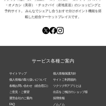
・
オメカシ（美容）
・
チョクバイ（産地直送）
のショッピングと
予約サイト。
みんなでシェアし合う
おすそ分けポイント機能
を搭
載した総合マーケットプレイスです。
サービス各種ご案内
サイトマップ
個人情報保護方針
個人情報の取り扱いについて
サイトご利用規約
各種お問い合わせ（総合窓口）
ツクツク!!!アプリとは
ご意見・ご要望
出店をご検討のショップ様
運営会社のご案内
採用情報
FAQ
ノムノム