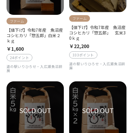
ファーム
ファーム
【値下げ】令和7年産 魚沼産
【値下げ】令和7年産 魚沼産
コシヒカリ「惣五郎」 玄米3
コシヒカリ「惣五郎」白米２
0ｋｇ
ｋｇ
￥22,200
￥1,600
333ポイント
24ポイント
道の駅いりひろせ・入広瀬魚沼耕
道の駅いりひろせ・入広瀬魚沼耕
房
房