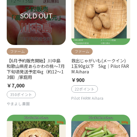
ファーム
ファーム
【6月予約販売開始】川中島
救出じゃがいも(メークイン)
和歌山県産あらかわの桃〜7月
1玉90g以下 5kg｜Pilot FAR
下旬頃発送予定4㎏（約12〜1
M Aihara
3個）/家庭用
￥900
￥7,000
22ポイント
350ポイント
Pilot FARM Aihara
やまよし農園