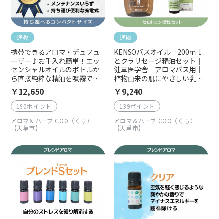
通販
通販
携帯できるアロマ・デュフュ
KENSOバスオイル「200ｍｌ
ーザー♪お手入れ簡単！エッ
とクラリセージ精油セット｜
センシャルオイルのボトルか
健草医学舎｜アロマバス用｜
ら直接純粋な精油を噴霧でき
植物由来の肌にやさしい乳化
るディフューザー
剤｜セロトニン活性をうなが
￥12,650
￥9,240
すアロマバス
190ポイント
139ポイント
アロマ＆ハーブ COO（くぅ）
アロマ＆ハーブ COO（くぅ）
【天草市】
【天草市】