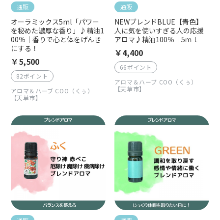
通販
通販
オーラミックス5ml「パワー
NEWブレンドBLUE【青色】
を秘めた濃厚な香り」♪精油1
人に気を使いすぎる人の応援
00％｜香りで心と体をげんき
アロマ♪精油100％｜5ｍｌ
にする！
￥4,400
￥5,500
66ポイント
82ポイント
アロマ＆ハーブ COO（くぅ）
【天草市】
アロマ＆ハーブ COO（くぅ）
【天草市】