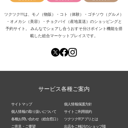
ツクツク!!!は、
モノ（物販）
・
コト（体験）
・
ゴチソウ（グルメ）
・
オメカシ（美容）
・
チョクバイ（産地直送）
のショッピングと
予約サイト。
みんなでシェアし合う
おすそ分けポイント機能
を搭
載した総合マーケットプレイスです。
サービス各種ご案内
サイトマップ
個人情報保護方針
個人情報の取り扱いについて
サイトご利用規約
各種お問い合わせ（総合窓口）
ツクツク!!!アプリとは
ご意見・ご要望
出店をご検討のショップ様