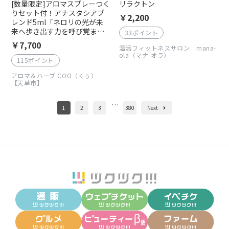
[数量限定]アロマスプレーつく
リラクトン
りセット付！アナスタシアブ
￥2,200
レンド5ml「ネロリの光が未
来へ歩き出す力を呼び覚ま
33ポイント
す」♪精油100％｜心と空間を
￥7,700
温活フィットネスサロン mana-
すっと整え、前へ進むエネル
ola（マナ-オラ）
ギーを引き出すアロマブレン
115ポイント
ド
アロマ＆ハーブ COO（くぅ）
【天草市】
…
1
2
3
380
Next