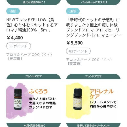
通販
通販
NEWブレンドYELLOW【黄
「新時代のヒットの予感!!」に
色】心と体をリセットするア
載りました♪極上の癒し体験
ロマ♪精油100％｜5ｍｌ
ブレンドアロマｰアロマヒーリ
ングブレンド-|アロマヒーリン
￥4,400
グに使う14種類を贅沢にブレ
￥5,500
ンド|精油100％5ｍｌ
66ポイント
82ポイント
アロマ＆ハーブ COO（くぅ）
【天草市】
アロマ＆ハーブ COO（くぅ）
【天草市】