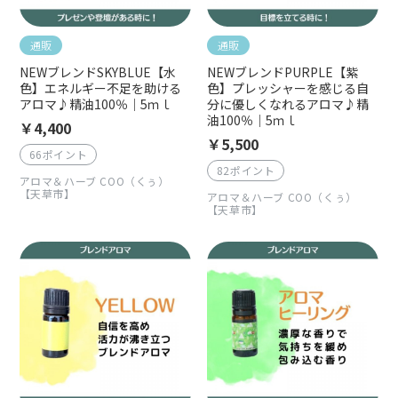
通販
通販
NEWブレンドSKYBLUE【水
NEWブレンドPURPLE【紫
色】エネルギー不足を助ける
色】プレッシャーを感じる自
アロマ♪精油100％｜5ｍｌ
分に優しくなれるアロマ♪精
油100％｜5ｍｌ
￥4,400
￥5,500
66ポイント
82ポイント
アロマ＆ハーブ COO（くぅ）
【天草市】
アロマ＆ハーブ COO（くぅ）
【天草市】