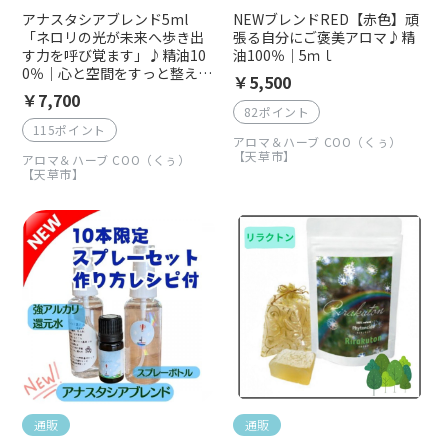
アナスタシアブレンド5ml
NEWブレンドRED【赤色】頑
「ネロリの光が未来へ歩き出
張る自分にご褒美アロマ♪精
す力を呼び覚ます」♪精油10
油100％｜5ｍｌ
0％｜心と空間をすっと整え、
￥5,500
前へ進むエネルギーを引き出
￥7,700
すアロマブレンド
82ポイント
115ポイント
アロマ＆ハーブ COO（くぅ）
【天草市】
アロマ＆ハーブ COO（くぅ）
【天草市】
通販
通販