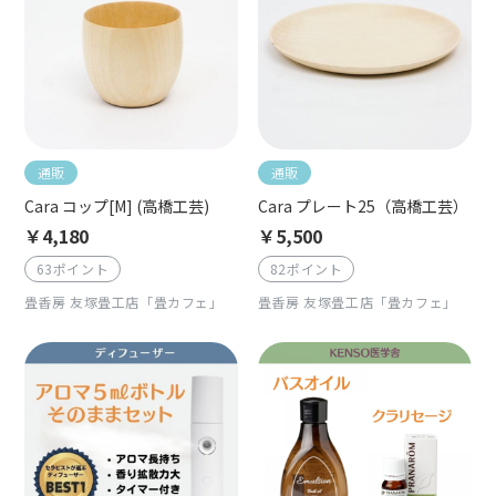
通販
通販
Cara コップ[M] (高橋工芸)
Cara プレート25（高橋工芸）
￥4,180
￥5,500
63ポイント
82ポイント
畳香房 友塚畳工店「畳カフェ」
畳香房 友塚畳工店「畳カフェ」