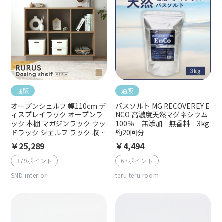
通販
通販
オープンシェルフ 幅110cm デ
バスソルト MG RECOVEREY E
ィスプレイラック オープンラ
NCO 高濃度天然マグネシウム
ック 本棚 マガジンラック ウッ
100％ 無添加 無香料 3kg
ドラック シェルフ ラック 収納
約20回分
棚 飾り棚 木製 2段 6箇所 大容
￥25,289
￥4,494
量 ローラック リビング収納 キ
ッチン収納 書棚 寝室 子供部屋
379ポイント
67ポイント
一人暮らし RURUS ルルス RU
SND interior
teru teru room
R85-110S-GN グレーナチュラ
ル グレージュ ツートン リバー
シブル背板 フローティングデ
ザイン 北欧 韓国インテリア お
しゃれ お客様組立商品 4FUL