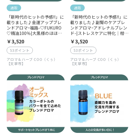
通販
通販
「新時代のヒットの予感!!」に
「新時代のヒットの予感!!」に
載りました♪金運アップブレ
載りました♪副腎のケアブレ
ンドアロマｰ福路-♡FUKURO
ンドアロマｰアドレナルブレン
♡精油100％|大黒様のほほえ
ド-|ストレスケアに特化｜柑橘
み｜ふくろうブレンド
とウッディな香りが絶妙に軽
￥3,520
￥3,520
やかな香り|精油100％5ｍｌ
53ポイント
53ポイント
アロマ＆ハーブ COO（くぅ）
アロマ＆ハーブ COO（くぅ）
【天草市】
【天草市】