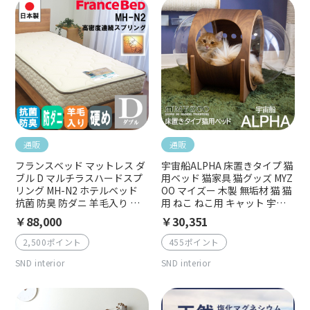
通販
通販
フランスベッド マットレス ダ
宇宙船ALPHA 床置きタイプ 猫
ブル D マルチラスハードスプ
用ベッド 猫家具 猫グッズ MYZ
リング MH-N2 ホテルベッド
OO マイズー 木製 無垢材 猫 猫
抗菌 防臭 防ダニ 羊毛入り 日
用 ねこ ねこ用 キャット 宇宙
本製 ハード 硬め 厚さ22cm 両
船ナチュラル ウォルナット ナ
￥88,000
￥30,351
面仕様 寝姿勢 コイルスプリン
チュラルウッド おしゃれ イン
グ 連続スプリング
テリア映え 猫ハウス
2,500ポイント
455ポイント
SND interior
SND interior