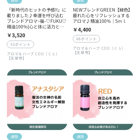
通販
通販
「新時代のヒットの予感!!」に
NEWブレンドGREEN【緑色】
載りました♪幸運を呼び込む
疲れた心をリフレッシュする
ブレンドアロマｰ福-♡FUKU♡
アロマ♪精油100％｜5ｍｌ
精油100％|心と体に活力と癒
￥4,400
しをくれるお守りアロマ
￥3,520
66ポイント
53ポイント
アロマ＆ハーブ COO（くぅ）
【天草市】
アロマ＆ハーブ COO（くぅ）
【天草市】
通販
通販