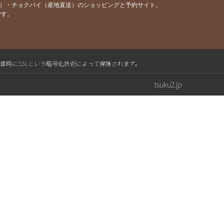
容）・チョクバイ（産地直送）のショッピングと予約サイト。
です。
送信時にSSLという暗号化技術によって保護されます。
tsuku2.jp