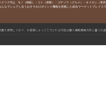
ツクツク!!!は、モノ（物販）・コト（体験）・ゴチソウ（グルメ）・オメカシ（美
みんなでシェアし合うおすそわけポイント機能を搭載した総合マーケットプレイス
L電子証明書を使用しており、お客様によって入力される内容は個人情報保護方針に基づき