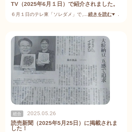
TV（2025年6月１日）で紹介されました。
６月１日のテレ東「ソレダメ」で、ローカル人気商
…
続きを読む
品として､パンダ納豆が紹介されました。
学校給食にも提供しているなどの紹介もあってか､
日立市内で、子ども達にインタビューをとり､忖度
の無い子ども達の意見が紹介されました。
納豆特有の臭いを出さない､食べやすい納豆づくり
を目指してきた菊水食品 としては､子ども達に評価
されて嬉しい限りです。
2025.05.26
総合
読売新聞（2025年5月25日）に掲載されま
した！