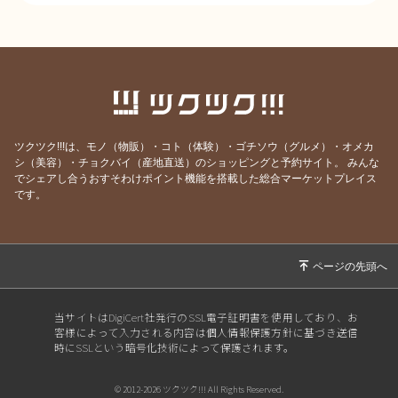
約23年前から自然栽培導入。種として使用する大豆
は食べ物として生産した大豆を購入して植えてま
す。種子消毒はしていません。
「奇跡の納豆 こすず ミヤギシロメ」の農家さ
ん。
20年以上前から木村秋則さんのご指導のもと、自然
ツクツク!!!は、モノ（物販）・コト（体験）・ゴチソウ（グルメ）・オメカ
シ（美容）・チョクバイ（産地直送）のショッピングと予約サイト。
みんな
栽培の定義を守っての栽培。
でシェアし合うおすそわけポイント機能を搭載した総合マーケットプレイス
です。
「いばらき農家の納豆」の農家さん。
種は自家採種となります。（20年ぐらい）堆肥（鶏
糞）や緑肥（豆科のクロタラリア）を使用。全量自
家採取の種子です。堆肥入れてます。身近な資材で
堆肥を作ったり発酵肥料を作り与えています。
当サイトはDigiCert社発行のSSL電子証明書を使用しており、お
客様によって入力される内容は個人情報保護方針に基づき送信
時にSSLという暗号化技術によって保護されます。
© 2012-2026 ツクツク!!! All Rights Reserved.