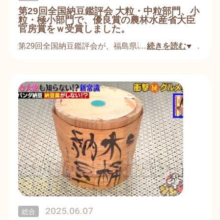
として さらなる品質の向上と美味しい納豆作りに
第29回全国納豆鑑評会 大粒・中粒部門、小
邁進してまいる所存です。
粒・極小部門で、優良賞の農林水産省大臣
官房賞をｗ受賞しました。
皆様の益々のご健勝とご多幸を心よりお祈り申し上
第29回全国納豆鑑評会が、福島県郡山市の郡山ビュ
…
続きを読む
げます
ーホテルアネックスで、2025年11月21日(金)開催さ
れました。
令和八年 元旦
日立の納豆屋菊水食品は、大粒・中粒部門に「菊水
の大黒」、小粒・極小粒部門に「茨城パンダ納豆わ
らつと」をエントリーしました。
結果は、昨年に引き続き菊水の大黒が、優良賞の農
林水産省大臣官房賞を受賞し、さらに、茨城パンダ
納豆わらつとも優秀賞の農林水産省大臣官房賞を頂
戴いたしました。
日立の納豆屋菊水食品としては、初のｗ受賞とな
り、今回の受賞で、通算10度目となり、有識者から
高い評価を頂いています。
2025.06.07
総合