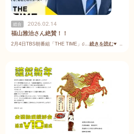
2026.02.14
総合
福山雅治さん絶賛！！
2月4日TBS朝番組「THE TIME」の番組内で､福山雅
…
続きを読む
治 氏と安住紳一郎 氏が、茨城県のアンテナショッ
プ､イバラキセンスで実食。
数ある納豆の中から「菊水の大黒」「茨城パンダ納
豆わらつと」「奇跡の納豆」「菊水ゴールド納豆 」
をご紹介いただきました。
実食したのは､その中の「菊水ゴールド納豆」と
「奇跡の納豆」でした。
「おいしいです､おいしいです」と連呼までいただ
きました。
https://www.youtube.com/watch?v=HLzBaro7n0s