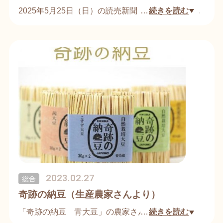
2025年5月25日（日）の読売新聞（全国版）にて、
…
続きを読む
弊社「菊水食品」の看板商品である大粒納豆「菊水
の大黒」が紹介されました。
記事では、当社の長年にわたる納豆づくりへのこだ
わりや、大粒納豆ならではの食感・風味を追求する
姿勢、そして五感で味わっていただける商品として
の魅力が取り上げられました。
紙面には、代表取締役の菊池啓司と、専務の計子が
登場し、全国のお客様に向けて「菊水の大黒」の魅
力を発信しております。
2023.02.27
総合
奇跡の納豆（生産農家さんより）
「奇跡の納豆 青大豆」の農家さん。
…
続きを読む