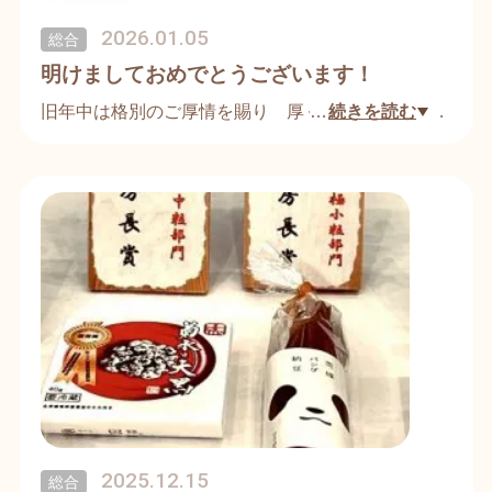
2026.01.05
総合
明けましておめでとうございます！
旧年中は格別のご厚情を賜り 厚く御礼申し上げま
…
続きを読む
す。
さて、昨年開催されました「全国納豆鑑評会」にお
きまして幸いにもダブル受賞という身に余る栄誉を
授かりおかげさまで通算十度目という一つの節目を
迎えることができました。
これもひとえに 皆様の温かいご支援の賜物と深く
感謝いたしております。
本年もこの評価に甘んじることなく「ひたちの納豆
屋」
2025.12.15
総合