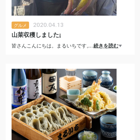
2020.04.13
グルメ
山菜収穫しました¡
皆さんこんにちは。まるいちです。
…
続きを読む
今朝は山ウド＆ゼンマイの収穫に行ってまいりまし
た。
朝の空気は最高！
採れたっての山菜は蕎麦との相性バッチリ!
きんぴら・天ぷら等お好みで春の美味しさをお楽し
みください!