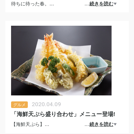
待ちに待った春。
…
続きを読む
山菜に季節がやってまいりました。
採れたての山菜天ぷらとこだわりのそばをお楽しみ
ください!
2020.04.09
グルメ
「海鮮天ぷら盛り合わせ」メニュー登場!
【海鮮天ぷら】
…
続きを読む
カニ・海老・穴子・イカ・牡蛎。