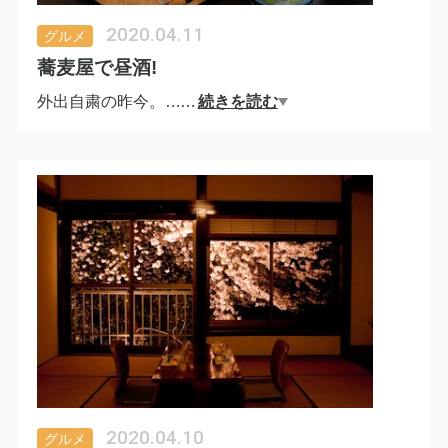
2020.04.11
グルメ
蕎麦屋で昼酒!
外出自粛の昨今。
…
続きを読む
こんな時こそ蕎麦屋で昼酒・・・・。
粋だねー¡
2020.04.10
グルメ