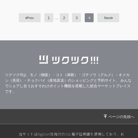
味自慢!
まるいちの海鮮天ぷらは、日本海の藻塩がお勧めで
...
Prev
1
2
3
4
Next
す。カットレモンで風味よく、揚げたての海鮮天ぷ
らとへぎそばをお楽しみください!
ーーーーーーーーーーーーーーーーーーーーーー
【メルマガ会員様特典】
いつでも大盛サービス!(通常100円)
ツクツク!!!は、モノ（物販）・コト（体験）・ゴチソウ（グルメ）・オメカ
シ（美容）・チョクバイ（産地直送）のショッピングと予約サイト。
みんな
でシェアし合うおすそわけポイント機能を搭載した総合マーケットプレイス
6歳以下のお子様「ミニ天丼」サービス!(通常550円)
です。
当サイトはDigiCert社発行のSSL電子証明書を使用しており、お