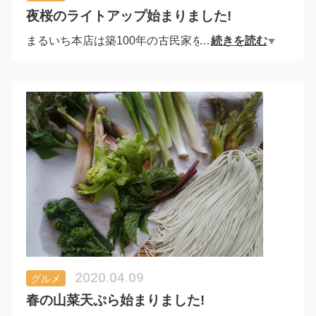
夜桜のライトアップ始まりました!
まるいち本店は築100年の古民家を移築した建物で
…
続きを読む
す。
少し小高い本店所在地の広間からは、窓いっぱいに
広がる桜をご覧いただくことができます。
ライトアップし他夜桜はまるいち春の風物詩。
今年は暖冬だったため、山菜の季節と桜の季節が一
緒になりました。
桜・山菜・へぎそばまるいち・・・。
今週末から来週の中頃までが見頃です。
市街地の雑踏を避けて田舎の空気の中で一息ついて
みませんか？
2020.04.09
グルメ
春の山菜天ぷら始まりました!