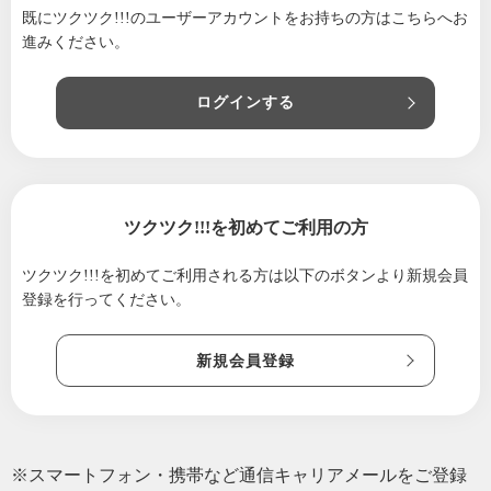
既にツクツク!!!のユーザーアカウントをお持ちの方は
2021/08/31
こちらへお
お月様のおはなしです
進みください。
2021/07/16
土用のお話
2021/06/01
６月は大祓いの月
ログインする
2021/04/06
お茶事のおはなし
2021/02/28
上巳の節句のおはなし
2021/01/30
土用のおはなし
ツクツク!!!を初めてご利用の方
2020/12/01
事始めのおはなし
2020/11/09
亥の子(いのこ)餅のお話
ツクツク!!!を初めてご利用される方は
以下のボタンより新規会員
登録を行ってください。
2020/09/08
重陽の節句と菊
2020/08/16
桃の力。。
新規会員登録
2020/07/17
祇園祭〜山鉾巡行〜
2020/07/15
。。中元のお話。。
2020/06/25
もうすぐ、夏越の祓えです♪
※スマートフォン・携帯など通信キャリアメールをご登録
2020/06/16
今日は 嘉祥の日 〜お菓子の日〜