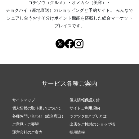
ゴチソウ（グルメ）
・
オメカシ（美容）
・
2017/03/03
ひな祭り
チョクバイ（産地直送）
のショッピングと予約サイト。
みんなで
シェアし合う
おすそ分けポイント機能
を搭載した総合マーケット
プレイスです。
サービス各種ご案内
サイトマップ
個人情報保護方針
個人情報の取り扱いについて
サイトご利用規約
各種お問い合わせ（総合窓口）
ツクツク!!!アプリとは
ご意見・ご要望
出店をご検討のショップ様
運営会社のご案内
採用情報