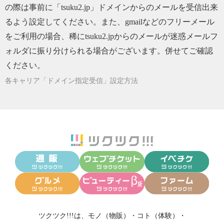
の際は事前に「tsuku2.jp」ドメインからのメールを受信出来
2020/05/08
茶道は衣替えの季節♪
るよう設定してください。また、gmailなどのフリーメール
2020/04/16
四月は卯月。青い春。
をご利用の場合、稀にtsuku2.jpからのメールが迷惑メールフ
2020/01/27
えび香ってなに?
ォルダに振り分けられる場合がございます。併せてご確認
ください。
2019/12/31
大晦日のご挨拶
各キャリア「ドメイン指定受信」設定方法
2019/11/19
香道は楽しいお遊びです♪
2019/10/21
敷居の高い伝統文化って?
2019/08/26
お月様のお話
2019/08/26
お月様のお話
2019/08/03
鱧、はも、ハモ。。。。
2019/07/02
乞巧奠(きっこうでん)のお話
2019/06/17
夏越の祓え
2017/12/20
冬至
2017/11/08
新嘗祭
ツクツク!!!は、
モノ（物販）
・
コト（体験）
・