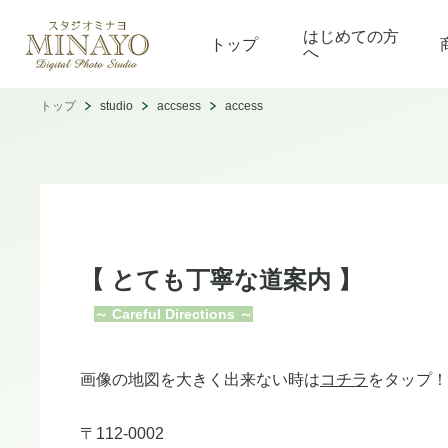
はじめての方
トップ
へ
トップ
studio
accsess
access
【 とても丁寧な道案内 】
​
～ Careful Directions ～​
画像の地図を大きく出来ない時は
コチラ
​​をタップ！
​〒112-0002