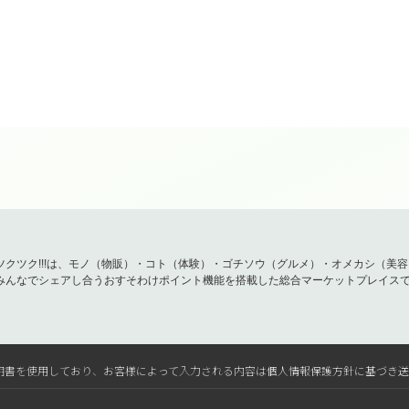
ツクツク!!!は、モノ（物販）・コト（体験）・ゴチソウ（グルメ）・オメカシ（美
みんなでシェアし合うおすそわけポイント機能を搭載した総合マーケットプレイス
L電子証明書を使用しており、お客様によって入力される内容は個人情報保護方針に基づき