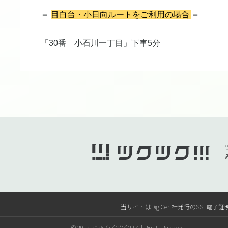
＝
目白台・小日向ルートをご利用の場合
＝
「30番 小石川一丁目」下車5分
当サイトはDigiCert社発行のSS
© 2012-2026 ツクツク!!! All Rights Reserved.