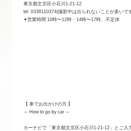
​東京都文京区小石川1-21-12
tel ​0338110374(撮影中は出られないことが多いで
​​✦営業時間 10時〜12時・14時〜17時、不定休
【 車でお出かけの方 】​
～ How to go by car ～
​カーナビで「東京都文京区小石川1-21-12」とご