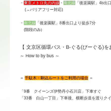
・
東京メトロ丸の内線
・
南北線​​​​
「後楽園駅」4b出口
​ (→バリアフリー対応)
・
南北線
「後楽園駅」8番出口より徒歩7分
​(階段のみ
)
【 文京区循環バス・B-ぐる(びーぐる)を
​～ How to by bus ～
＝
千駄木・駒込ルートをご利用の場合
＝
「9番 クイーンズ伊勢丹小石川店」下車すぐ
「33番 白山一丁目」下車後、横断歩道を渡りク