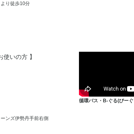
より徒歩10分
お使いの方 】​
循環バス・B-ぐる(びー
イーンズ伊勢丹手前右側