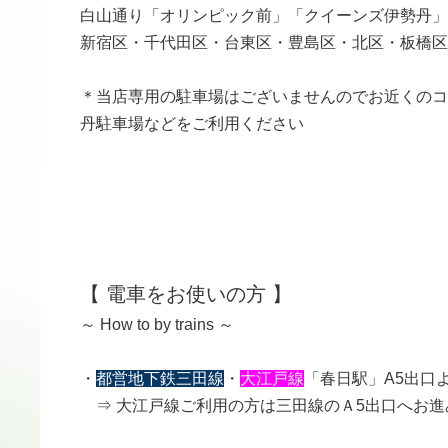
白山通り「オリンピック前」「クイーンズ伊勢丹」
新宿区・千代田区・台東区・豊島区・北区・板橋区
＊当店専用の駐車場はございませんのでお近くのコ
丹駐車場などをご利用ください
【
電車をお使いの方
】
​～ How to by trains ～
​・
都営地下鉄三田線
・
大江戸線
「春日駅」A5出口
⇒ 大江戸線ご利用の方は三田線のＡ5出口へお進