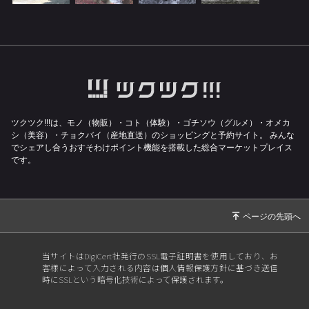
ツクツク!!!は、モノ（物販）・コト（体験）・ゴチソウ（グルメ）・オメカ
シ（美容）・チョクバイ（産地直送）のショッピングと予約サイト。
みんな
でシェアし合うおすそわけポイント機能を搭載した総合マーケットプレイス
です。
当サイトはDigiCert社発行のSSL電子証明書を使用しており、お
客様によって入力される内容は個人情報保護方針に基づき送信
時にSSLという暗号化技術によって保護されます。