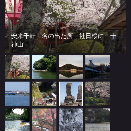
安来千軒 名の出た所 社日桜に 十
神山