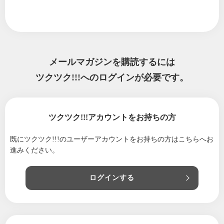
❗️】今年も夏の限定麺がスタートします✨
2026/06/08
【6/11(木)限定】麺香房ぶしや本店 7周年感謝
祭開催🏮
2026/06/04
【臨時休業のお知らせ】空調設備のメンテナ
メールマガジンを購読するには
ンスが入ります🔧
ツクツク!!!へのログインが必要です。
2026/06/01
【麺香房ぶしや本店】7周年感謝祭開催🎉無料
で感謝をお届けします‼️
2026/05/17
【休業のお知らせ】でも実は、麺香房ぶしや
ツクツク!!!アカウントをお持ちの方
で面白い挑戦をしています❗️
2026/05/15
【最近暑くないですか❓】これからのシーズン
既にツクツク!!!のユーザーアカウントをお持ちの方は
こちらへお
は“つけ麺”推し🍜
進みください。
2026/05/02
【GW通常営業✨】昼はつけ麺、夜はラーメン
🍜気分で選ぶ“ぶしやの一杯”
ログインする
2026/04/24
【今が正解⭕️】長岡市の商品券、実は“このタ
イミング”が一番お得です🍜
2026/04/17
【知らずに損してる⁉️】全部使って、一番お得