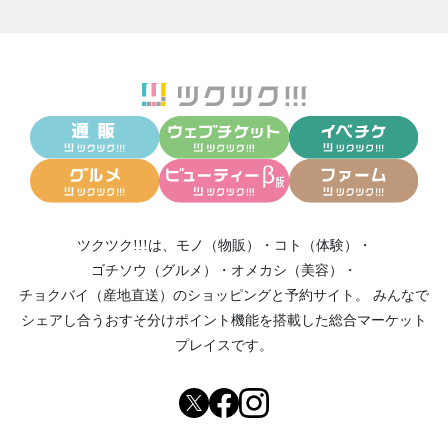
2026/02/06
【2月で終了】寒さが続いているので、温まれ
る一杯をどうぞ 🍜
2026/01/27
あなたはもう食べた⁉️麺香房ぶしや恒例【冬の
限定麺】🍜
2026/01/12
麺香房ぶしや”冬”の限定麺❗️3店舗のラインナッ
プはこちら
2026/01/01
【麺香房ぶしや】新年あけましておめでとう
ございます🎍
2025/12/30
年末・年始の営業についてのご連絡です📢
ツクツク!!!は、
モノ（物販）
・
コト（体験）
・
2025/12/17
新メニューが大変、好評をいただいておりま
ゴチソウ（グルメ）
・
オメカシ（美容）
・
す❗️
チョクバイ（産地直送）
のショッピングと予約サイト。
みんなで
2025/12/07
おすすめショップのクリスマスケーキのご案
シェアし合う
おすそ分けポイント機能
を搭載した総合マーケット
内＆お知らせがございます❗️
プレイスです。
2025/11/28
あのキャンペーンが、あと2日で終了します❗️
2025/11/21
超お得なキャンペーンがもうすぐ終了です📢
2025/11/15
グルテンフリーのスイーツ＆お供のドリンク