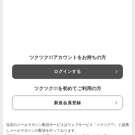
節の効いた濃厚なつけダレで食べ
るつけ麺が人気NO.1!!メルマガ会
員さんだけのお得な情報を配信し
ています。まずはメルマガ登録で
トッピング無料クーポンをGET!チ
ャーシュー1枚、メンマ増し、麺大
盛、麺特盛、ネギ増し、味玉1個か
らお好きなものを一つサービス致
Read More
します。
いつでもご利用いただけます
新潟県
ツクツク!!!アカウントをお持ちの方
麺香房ぶしや
【利用条件】
ログインする
メールマガジン会員登録された方にもれなくクーポンが発
行されます。クーポンをスタッフに提示してください。
ツクツク!!!を初めてご利用の方
新規会員登録
当店のメールマガジン配信サービスはウェブサービス「ツクツク!!!」と提携
しメールマガジンの配信を行っております。