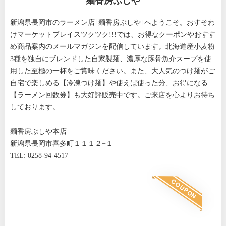
麺香房ぶしや
新潟県長岡市のラーメン店｢麺香房ぶしや｣へようこそ。おすそわ
けマーケットプレイスツクツク!!!では、お得なクーポンやおすす
め商品案内のメールマガジンを配信しています。北海道産小麦粉
3種を独自にブレンドした自家製麺、濃厚な豚骨魚介スープを使
用した至極の一杯をご賞味ください。また、大人気のつけ麺がご
自宅で楽しめる【冷凍つけ麺】や使えば使った分、お得になる
【ラーメン回数券】も大好評販売中です。ご来店を心よりお待ち
しております。
麺香房ぶしや本店
新潟県長岡市喜多町１１１２−１
TEL: 0258-94-4517
COUPON
メルマガ購読特典
各種トッピングいずれか1つ無料