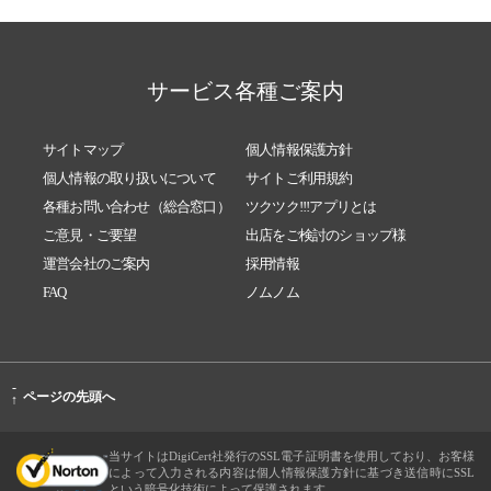
をご紹介✨
2025/11/09
メルマガ担当のナガキSELECT✨冬ギフト特集
🎁
サービス各種ご案内
2025/11/02
臨時休業のお知らせ📢
サイトマップ
個人情報保護方針
2025/10/31
🫧秋のバスタイムに役立つグッズをご紹介🫧
個人情報の取り扱いについて
サイトご利用規約
2025/10/24
長岡でツクツク!!!アプリが使えるお店をご紹
各種お問い合わせ（総合窓口）
ツクツク!!!アプリとは
介致します✨
ご意見・ご要望
出店をご検討のショップ様
2025/10/18
皆様へ大切なお知らせです。
運営会社のご案内
採用情報
2025/10/13
スポーツの秋🍁おいしく「たんぱく質」を摂
FAQ
ノムノム
取しましょう💪
2025/10/04
お得なグルメ情報＆一部営業時間の変更のお
知らせ📢
-
ページの先頭へ
↑
2025/09/29
秋が深まると、おいしいものが食べたくなり
ませんか⁉️
当サイトはDigiCert社発行のSSL電子証明書を使用しており、お客様
2025/09/21
ツクツク!!!で買える✨秋のおすすめグルメ情
によって入力される内容は個人情報保護方針に基づき送信時にSSL
という暗号化技術によって保護されます。