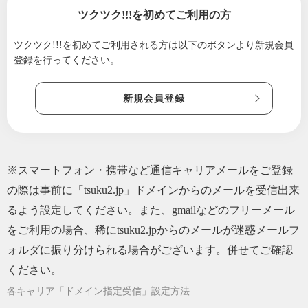
になちゃいましょう✨
ツクツク!!!を初めてご利用の方
2026/04/10
メルマガ担当のナガキSELECT✨ツクツク!!!餃
ツクツク!!!を初めてご利用される方は
以下のボタンより新規会員
子特集🥟
登録を行ってください。
2026/04/03
麺香房ぶしやから【重要な】お知らせです📩
2026/03/27
ラーメン好きなあなたへ❗️ツクツク!!!【ラーメ
新規会員登録
ン特集🍜】
2026/03/19
春の3連休は麺香房ぶしやの【つけ麺】を食べ
よう‼️
※スマートフォン・携帯など通信キャリアメールをご登録
2026/03/06
春の訪れ☘️つけ麺がおいしい季節の訪れ🍜
の際は事前に「tsuku2.jp」ドメインからのメールを受信出来
2026/02/27
【明日終了】限定麺ありがとうございました
るよう設定してください。また、gmailなどのフリーメール
❗️3/1からのお知らせ
をご利用の場合、稀にtsuku2.jpからのメールが迷惑メールフ
2026/02/21
【食べ納め】限定麺、あと1週間🗓️正直ちょっ
ォルダに振り分けられる場合がございます。併せてご確認
と寂しいです🥲
ください。
2026/02/13
気温が上がる週末は、麺香房ぶしやのつけ麺
はいがですか❓
各キャリア「ドメイン指定受信」設定方法