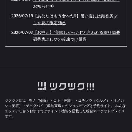
お知らせ📢
2026/07/19
【あなたはもう食べた⁉️】暑い夏には麺香房ぶ
しや夏の限定麺🍜
2026/07/03
【お中元】"美味しかった❗️"と言われる贈り物🎁
麺香房ぶしやの冷凍つけ麺🍜
2026/06/15
【感謝祭へのご来店ありがとうございました❗️】
今年も夏の限定麺がスタートします✨
2026/06/08
【6/11(木)限定】麺香房ぶしや本店 7周年感謝
祭開催🏮
2026/06/04
【臨時休業のお知らせ】空調設備のメンテナン
スが入ります🔧
2026/06/01
【麺香房ぶしや本店】7周年感謝祭開催🎉無料
ツクツク!!!は、モノ（物販）・コト（体験）・ゴチソウ（グルメ）・オメカ
で感謝をお届けします‼️
シ（美容）・チョクバイ（産地直送）のショッピングと予約サイト。
みんな
でシェアし合うおすそわけポイント機能を搭載した総合マーケットプレイス
2026/05/17
【休業のお知らせ】でも実は、麺香房ぶしやで
です。
面白い挑戦をしています❗️
2026/05/15
【最近暑くないですか❓】これからのシーズン