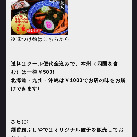
冷凍つけ麺はこちらから
送料はクール便代金込みで、本州（四国を含
む）は一律￥
500❗️
北海道・九州・沖縄は￥
1000
でお店の味をお届
けできます❗️
さらに❗️
麺香房ぶしやでは
オリジナル餃子
を販売してお