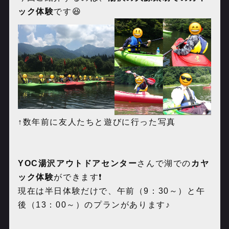
ック体験
です😆
↑数年前に友人たちと遊びに行った写真
YOC
湯沢アウトドアセンター
さんで湖での
カヤ
ック体験
ができます❗️
現在は半日体験だけで、午前（
9
：
30
～）と午
後（
13
：
00
～）のプランがあります♪