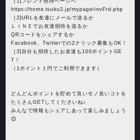
［
1]
フレンド招待ページへ
https://home.tsuku2.jp/mypage/invFrd.php
［
2]URL
を友達にメールで送るか
ＬＩＮＥでお友達招待を送るか
QR
コードをシェアするか
Facebook
、
Twitter
での
2
クリック募集も
OK
！
［
3]
自分も招待したお友達も
100
ポイント
GE
T
！
（
1
ポイント１円でご利用できます）
どんどんポイントを貯めて良いモノ良いコトを
たくさん
GET
してくださいね♪
みんなで情報もシェアしあって楽しみましょう
😊