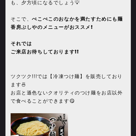
も、夕方頃になるでしょう💡
そこで、
ぺこぺこのおなかを満たすためにも麺
香房ぶしやのメニューがおススメ❗️
それでは
ご来店お待ちしております❗️❗️
ツクツク
!!!
では【冷凍つけ麺】
を販売しており
ます🍜
お店と遜色ないクオリティの
つけ麺をお店以外
で食べることができます😋