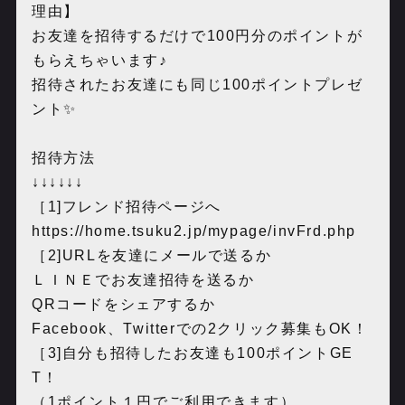
理由】
お友達を招待するだけで
100
円分のポイントが
もらえちゃいます♪
招待されたお友達にも同じ
100
ポイントプレゼ
ント
✨
招待方法
↓↓↓↓↓↓
［
1]
フレンド招待ページへ
https://home.tsuku2.jp/mypage/invFrd.php
［
2]URL
を友達にメールで送るか
ＬＩＮＥでお友達招待を送るか
QR
コードをシェアするか
Facebook
、
Twitter
での
2
クリック募集も
OK
！
［
3]
自分も招待したお友達も
100
ポイント
GE
T
！
（
1
ポイント１円でご利用できます）