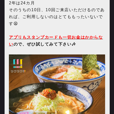
2
年は
24
カ月
そのうちの
10
日、
10
回ご来店いただけるのであ
れば、ご利用しないのはとてももったいないで
す😫
アプリもスタンプカードも一切お金はかからな
い
ので、ぜひ試してみて下さい🎶