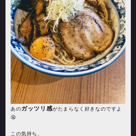
ガッツリ感
あの
がたまらなく好きなのですよ
🤤
この気持ち、