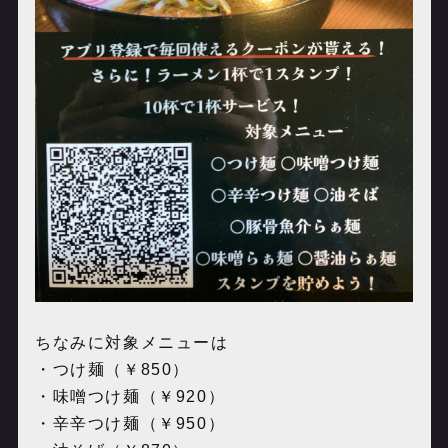
ちなみに対象メニューは
・つ
け麺（￥
850
）
・味噌つけ麺（￥
920
）
・辛辛つけ麺（￥
950
）