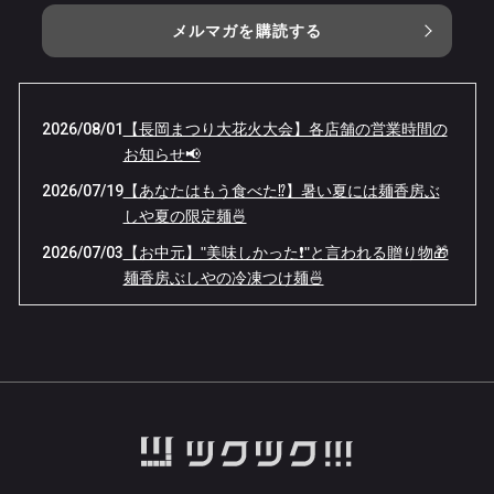
メルマガを購読する
2026/08/01
【長岡まつり大花火大会】各店舗の営業時間の
お知らせ📢
2026/07/19
【あなたはもう食べた⁉️】暑い夏には麺香房ぶ
しや夏の限定麺🍜
2026/07/03
【お中元】"美味しかった❗️"と言われる贈り物🎁
麺香房ぶしやの冷凍つけ麺🍜
2026/06/15
【感謝祭へのご来店ありがとうございました❗️】
今年も夏の限定麺がスタートします✨
2026/06/08
【6/11(木)限定】麺香房ぶしや本店 7周年感謝
祭開催🏮
2026/06/04
【臨時休業のお知らせ】空調設備のメンテナン
スが入ります🔧