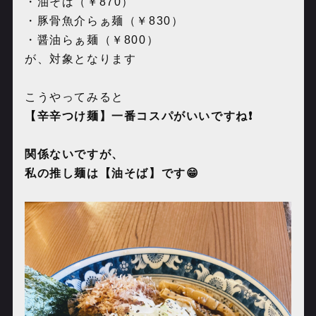
・油そば（￥
870
）
・豚骨魚介らぁ麺（￥
830
）
・醤油らぁ麺（￥
800
）
が、対象となります
こうやってみると
【辛辛つけ麺】一番コスパがいいですね❗️
関係ないですが、
私の推し麺は【油そば】です😁