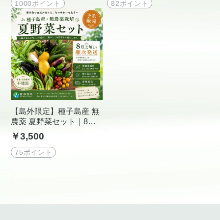
1000ポイント
82ポイント
【島外限定】種子島産 無
農薬 夏野菜セット｜8月
より順次発送・旬の採れ
￥3,500
たて野菜を産地直送【榎
本農園】
75ポイント