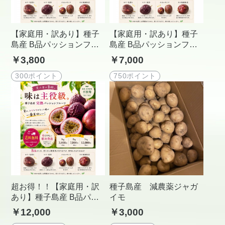
【家庭用・訳あり】種子
【家庭用・訳あり】種子
島産 B品パッションフル
島産 B品パッションフル
ーツ1㎏（10-12個）送料
ーツ2㎏（20-24個）送料
￥3,800
￥7,000
込み｜産地直送
込み｜産地直送
300ポイント
750ポイント
超お得！！【家庭用・訳
種子島産 減農薬ジャガ
あり】種子島産 B品パッ
イモ
ションフルーツ5㎏（50-6
￥12,000
￥3,000
0個）送料込み｜産地直送