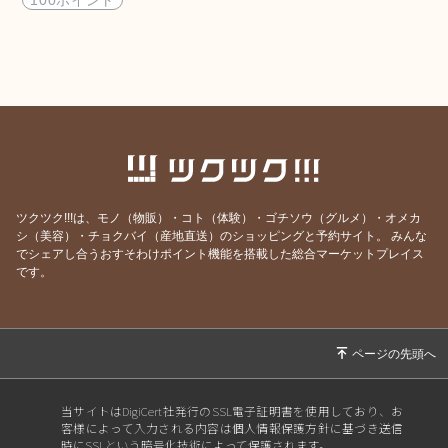
ツクツク!!!は、モノ（物販）・コト（体験）・ゴチソウ（グルメ）・オメカ
シ（美容）・チョクバイ（産地直送）のショッピングと予約サイト。
みんな
でシェアし合うおすそわけポイント機能を搭載した総合マーケットプレイス
です。
当サイトはDigiCert社発行のSSL電子証明書を使用しており、お
客様によって入力される内容は個人情報保護方針に基づき送信
時にSSLという暗号化技術によって保護されます。