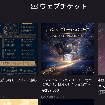
ウェブチケット
で読み解く｜人生の取扱説
インテグレーションコース ～使命
本鑑
に導かれ、自分らしく歩み出す～
￥5,
￥137,500
25
ト
2250ポイント