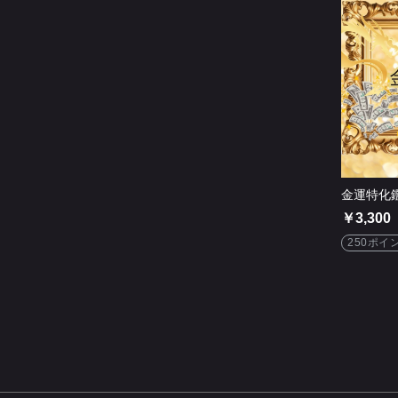
金運特化
￥3,300
250ポイ