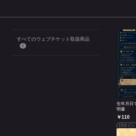
すべてのウェブチケット取扱商品
6
生年月日
明書
￥110
15ポイン