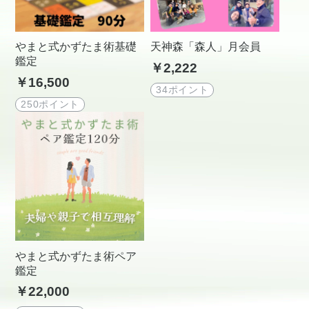
やまと式かずたま術基礎
天神森「森人」月会員
鑑定
￥2,222
￥16,500
34ポイント
250ポイント
やまと式かずたま術ペア
鑑定
￥22,000