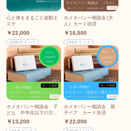
心と体をまるごと波動エ
ホメオパシー相談会 (大
ステ
人）カード決済
￥22,000
￥16,500
2000ポイント
248ポイント
ホメオパシー相談会 子
ホメオパシー相談会 親
ども 中学生以下の方の
子ペア カード決済
心身の問題に カード決
￥13,200
￥22,000
済
198ポイント
330ポイント