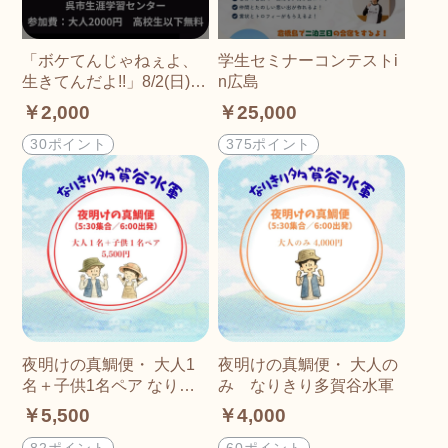
「ボケてんじゃねぇよ、
学生セミナーコンテストi
生きてんだよ!!」8/2(日)
n広島
脳天ハイマー上映会in呉
￥2,000
￥25,000
30ポイント
375ポイント
夜明けの真鯛便・ 大人1
夜明けの真鯛便・ 大人の
名＋子供1名ペア なりき
み なりきり多賀谷水軍
り多賀谷水軍
￥5,500
￥4,000
82ポイント
60ポイント