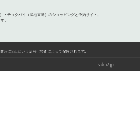
容）・チョクバイ（産地直送）のショッピングと予約サイト。
です。
送信時にSSLという暗号化技術によって保護されます。
tsuku2.jp