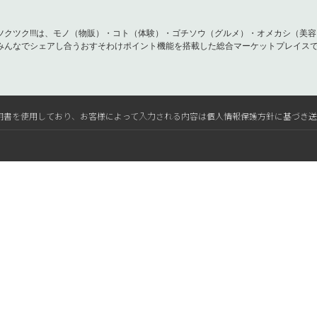
ツクツク!!!は、モノ（物販）・コト（体験）・ゴチソウ（グルメ）・オメカシ（美
みんなでシェアし合うおすそわけポイント機能を搭載した総合マーケットプレイス
L電子証明書を使用しており、お客様によって入力される内容は個人情報保護方針に基づき