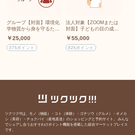
グループ【対面】環境化
法人対象【ZOOMまたは
学物質から身を守るため
対面】子どもの目の成長
の日用品の賢い選び方講
と発達 目は動いています
￥25,000
￥55,000
座(脳環境科学経皮毒アド
か？ 目と姿勢とココロが
バイザー資格取得講座) 目
整う視覚活性法 読み書き
375ポイント
825ポイント
と姿勢とココロが整う読
が苦手なお子さんのため
み書きが苦手なお子さん
のプログラム ビジョンセ
のためのビジョンセラピ
ラピー 北九州
ー 北九州
ツクツク!!!は、モノ（物販）・コト（体験）・ゴチソウ（グルメ）・オメカ
シ（美容）・チョクバイ（産地直送）のショッピングと予約サイト。
みんな
でシェアし合うおすそわけポイント機能を搭載した総合マーケットプレイス
です。