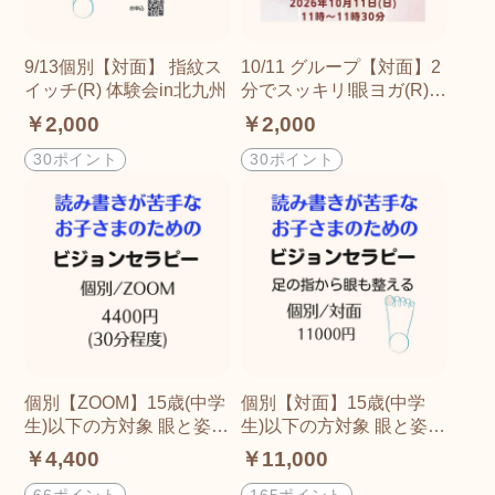
9/13個別【対面】 指紋ス
10/11 グループ【対面】2
イッチ(R) 体験会in北九州
分でスッキリ!眼ヨガ(R)セ
ルフケア講座体験会 1日5
￥2,000
￥2,000
時間以上スマホ・パソコ
ンを使用している方対象
30ポイント
30ポイント
北九州
個別【ZOOM】15歳(中学
個別【対面】15歳(中学
生)以下の方対象 眼と姿勢
生)以下の方対象 眼と姿勢
とココロが整う読み書き
とココロが整う読み書き
￥4,400
￥11,000
が苦手なお子さんのため
が苦手なお子さんのため
のビジョンセラピー 北九
のビジョンセラピー 北九
66ポイント
165ポイント