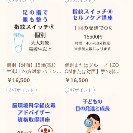
州
州
個別【対面】15歳(高校
個別またはグループ【ZO
生)以上の方対象 バランス
OMまたは対面】手の指か
よく働かせるために足の
らアプローチして眼にも
￥16,500
￥16,500
指を使って視覚も活性す
変化が？目に関して お悩
る指紋スイッチ(R) 北九州
みの方の指紋スイッチ(R)
247ポイント
247ポイント
セルフケア講座 北九州