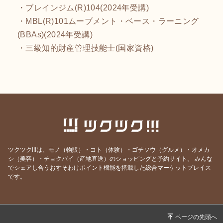
・ブレインジム(R)104(2024年受講)
・MBL(R)101ムーブメント・ベース・ラーニング
(BBAs)(2024年受講)
・三級知的財産管理技能士(国家資格)
ツクツク!!!は、モノ（物販）・コト（体験）・ゴチソウ（グルメ）・オメカ
シ（美容）・チョクバイ（産地直送）のショッピングと予約サイト。
みんな
でシェアし合うおすそわけポイント機能を搭載した総合マーケットプレイス
です。