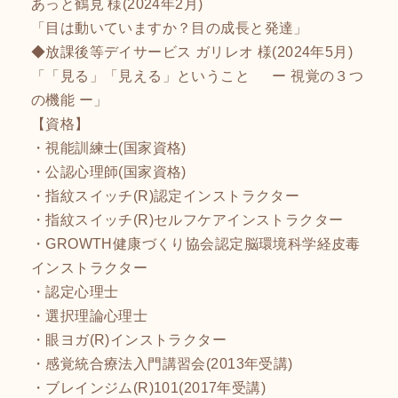
あっと鶴見 様(2024年2月)
「目は動いていますか？目の成長と発達」
◆放課後等デイサービス ガリレオ 様(2024年5月)
「「見る」「見える」ということ ー 視覚の３つ
の機能 ー」
【資格】
・視能訓練士(国家資格)
・公認心理師(国家資格)
・指紋スイッチ(R)認定インストラクター
・指紋スイッチ(R)セルフケアインストラクター
・GROWTH健康づくり協会認定脳環境科学経皮毒
インストラクター
・認定心理士
・選択理論心理士
・眼ヨガ(R)インストラクター
・感覚統合療法入門講習会(2013年受講)
・ブレインジム(R)101(2017年受講)