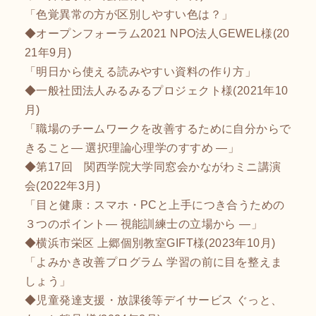
「色覚異常の方が区別しやすい色は？」
◆オープンフォーラム2021 NPO法人GEWEL様(20
21年9月)
「明日から使える読みやすい資料の作り方」
◆一般社団法人みるみるプロジェクト様(2021年10
月)
「職場のチームワークを改善するために自分からで
きること― 選択理論心理学のすすめ ―」
◆第17回 関西学院大学同窓会かながわミニ講演
会(2022年3月)
「目と健康：スマホ・PCと上手につき合うための
３つのポイント― 視能訓練士の立場から ―」
◆横浜市栄区 上郷個別教室GIFT様(2023年10月)
「よみかき改善プログラム 学習の前に目を整えま
しょう」
◆児童発達支援・放課後等デイサービス ぐっと、