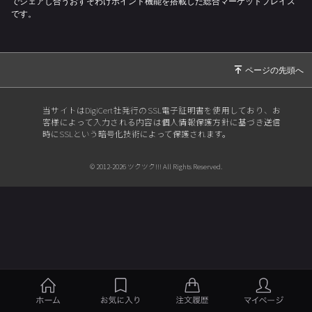
でシェアし合うおすそわけポイント機能を搭載した総合マーケットプレイス
です。
当サイトはDigiCert社発行のSSL電子証明書を使用しており、お
客様によって入力される内容は個人情報保護方針に基づき送信
時にSSLという暗号化技術によって保護されます。
© 2012-2026 ツクツク!!! All Rights Reserved.