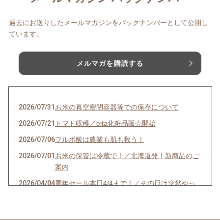
過去にお送りしたメールマガジンをバックナンバーとして公開し
ています。
メルマガを購読する
2026/07/31
お米の真空密閉容器等での保存について
2026/07/21
トマト収穫／eita化粧品販売開始
2026/07/06
フルボ酸は農業も肌も救う！
2026/07/01
お米の保管は冷蔵で！／北海道発！新商品のご
案内
2026/04/04
周年セール本日4/4まで！／その日は突然やっ
てくる？
2026/03/29
【一粒万倍】ヒンナファーム周年キャンペーン