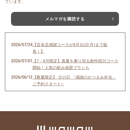
ています。
メルマガを購読する
2026/07/24
【百名店感謝コースが8月31日(月)まで延
長！】
2026/07/01
【7・8月限定】真夏を乗り切る創作四川コース
開始！人気の飲み放題プランも
2026/06/13
【数量限定】 父の日 「感謝のおつまみ弁当」
ご予約スタート✨
2026/05/31
【6月限定コース】
2026/04/28
【GW限定プラン】
2026/04/20
🌿「新緑の活力×黒の発酵」で明日への活力
を！！
2026/04/15
【ご報告】札幌以外で道内唯一の快挙！！ 百名