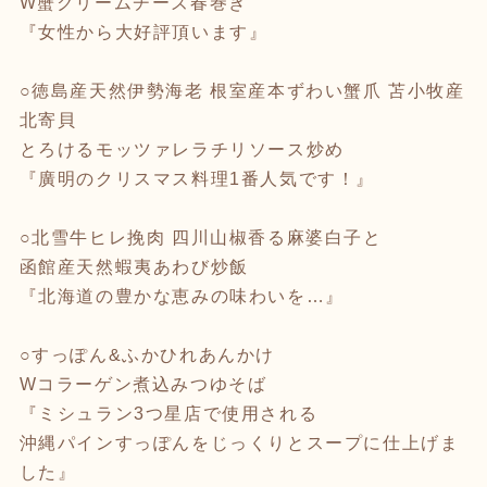
W蟹クリームチーズ春巻き
『女性から大好評頂います』
○徳島産天然伊勢海老 根室産本ずわい蟹爪 苫小牧産
北寄貝
とろけるモッツァレラチリソース炒め
『廣明のクリスマス料理1番人気です！』
○北雪牛ヒレ挽肉 四川山椒香る麻婆白子と
函館産天然蝦夷あわび炒飯
『北海道の豊かな恵みの味わいを…』
○すっぽん&ふかひれあんかけ
Wコラーゲン煮込みつゆそば
『ミシュラン3つ星店で使用される
沖縄パインすっぽんをじっくりとスープに仕上げま
した』