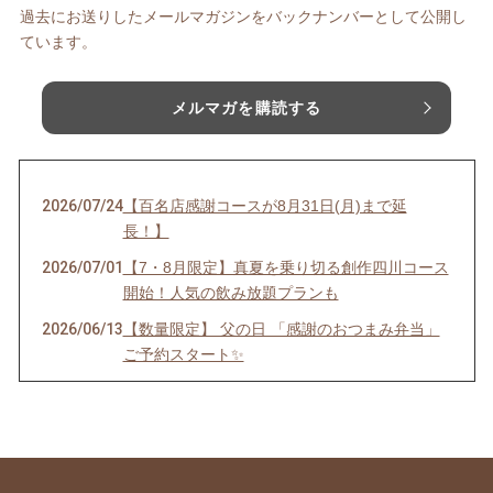
過去にお送りしたメールマガジンをバックナンバーとして公開し
ています。
メルマガを購読する
2026/07/24
【百名店感謝コースが8月31日(月)まで延
長！】
2026/07/01
【7・8月限定】真夏を乗り切る創作四川コース
開始！人気の飲み放題プランも
2026/06/13
【数量限定】 父の日 「感謝のおつまみ弁当」
ご予約スタート✨
2026/05/31
【6月限定コース】
2026/04/28
【GW限定プラン】
2026/04/20
🌿「新緑の活力×黒の発酵」で明日への活力
を！！