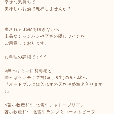
幸せな気持ちで
美味しいお酒で乾杯しませんか？
癒されるBGMを聴きながら
上品なシャンパンや至福の隠しワインを
ご用意しております。
お料理の詳細です^ ^
○酔っぱらい伊勢海老と
酔っぱらいモクズ蟹(蒸し&生)の食べ比べ
『オードブルには入れずの天然伊勢海老入ります
♪』
○苫小牧産和牛 北雪牛シャトーブリアン
苫小牧産和牛 北雪牛ランプ肉ローストビーフ