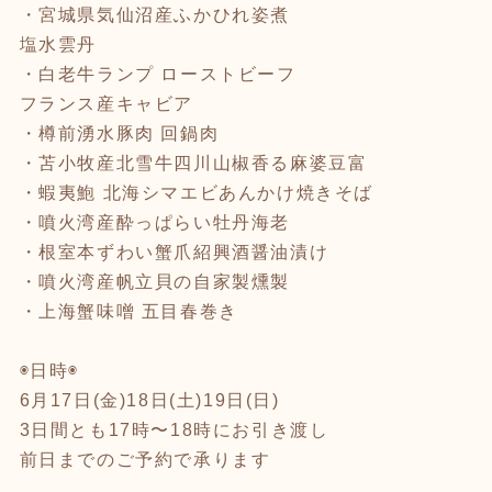
・宮城県気仙沼産ふかひれ姿煮
塩水雲丹
・白老牛ランプ ローストビーフ
フランス産キャビア
・樽前湧水豚肉 回鍋肉
・苫小牧産北雪牛四川山椒香る麻婆豆富
・蝦夷鮑 北海シマエビあんかけ焼きそば
・噴火湾産酔っぱらい牡丹海老
・根室本ずわい蟹爪紹興酒醤油漬け
・噴火湾産帆立貝の自家製燻製
・上海蟹味噌 五目春巻き
◉日時◉
6月17日(金)18日(土)19日(日)
3日間とも17時〜18時にお引き渡し
前日までのご予約で承ります