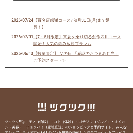
2026/07/24
【百名店感謝コースが8月31日(月)まで延
長！】
2026/07/01
【7・8月限定】真夏を乗り切る創作四川コース
開始！人気の飲み放題プランも
2026/06/13
【数量限定】 父の日 「感謝のおつまみ弁当」
ご予約スタート✨
2026/05/31
【6月限定コース】
2026/04/28
【GW限定プラン】
2026/04/20
🌿「新緑の活力×黒の発酵」で明日への活力
を！！
2026/04/15
【ご報告】札幌以外で道内唯一の快挙！！ 百名
店「2度目」の受賞感謝コース解禁へ
ツクツク!!!は、モノ（物販）・コト（体験）・ゴチソウ（グルメ）・オメカ
2026/04/01
【本日解禁】泡で乾杯！ 春の息吹で整う 4月限
シ（美容）・チョクバイ（産地直送）のショッピングと予約サイト。
みんな
定「春満開」コースのご案内
でシェアし合うおすそわけポイント機能を搭載した総合マーケットプレイス