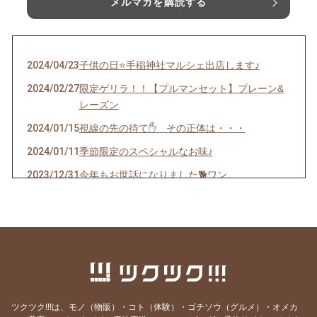
メルマガを購読する
2024/04/23
子供の日⭐️手稲神社マルシェ出店します♪
2024/02/27
限定ゲリラ！！【プルマンセット】プレーン&
レーズン
2024/01/15
視線の先の待て✋ その正体は・・・
2024/01/11
季節限定のスペシャルなお味♪
2023/12/31
今年もお世話になりました🐕ワン。
2023/12/24
年内最終販売。限定メロンパン♪&ベーグル
2023/12/19
おうちでピザ♪ レシピ
2023/11/27
プロから聞ける♪オーガニックなお掃除。
2023/11/25
送料込み『キタノカオリsimple set』限定販売
2023/11/24
プレミア✨1セット・早いもの勝ち😊メロンパ
ツクツク!!!は、モノ（物販）・コト（体験）・ゴチソウ（グルメ）・オメカ
ン入り