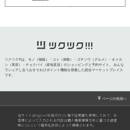
2024/12/27
年始出荷可能日のご案内
2024/11/14
イベント出店とシュトーレン
2024/09/27
イベント出店のお知らせ
2024/09/14
【味輝のワークショップ】プレッツェルづくり
会のお知らせ
2024/09/01
無添加・ノンシュガージャム販売のお知らせ
ツクツク!!!は、モノ（物販）・コト（体験）・ゴチソウ（グルメ）・オメカ
2024/08/08
夏季休暇のお知らせ
シ（美容）・チョクバイ（産地直送）のショッピングと予約サイト。
みんな
でシェアし合うおすそわけポイント機能を搭載した総合マーケットプレイス
2024/04/28
GWも通常通り営業しております！
です。
2024/04/03
第二回小麦のお話会
2024/02/17
イベント出店のお知らせと麹パンのご案内
2023/12/19
年末年始発送のお知らせ
2023/09/29
イベント出店のお知らせと定期便のご案内
当サイトはDigiCert社発行のSSL電子証明書を使用しており、お
客様によって入力される内容は個人情報保護方針に基づき送信
2023/06/09
日経ビジネス電子版記事掲載と他ご案内
時にSSLという暗号化技術によって保護されます。
2023/01/27
イベント出店のお知らせと定期便のご案内