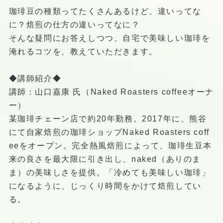
珈琲豆の種類ってたくさんあるけど、違いってな
に？焙煎の仕方の違いってなに？
そんな疑問にお答えしつつ、自宅で美味しい珈琲を
淹れるコツを、教えていただきます。
◆講師紹介◆
講師：山口嘉康 氏（Naked Roasters coffeeオーナ
ー）
某珈琲チェーン店で約20年勤務。2017年に、熊谷
にて自家焙煎の珈琲ショップNaked Roasters coff
eeをオープン。完全熱風焙煎によって、珈琲生豆本
来の良さを最大限に引き出し、naked（ありのま
ま）の美味しさを提供。「冷めても美味しい珈琲」
になるように、じっくり時間をかけて焙煎してい
る。