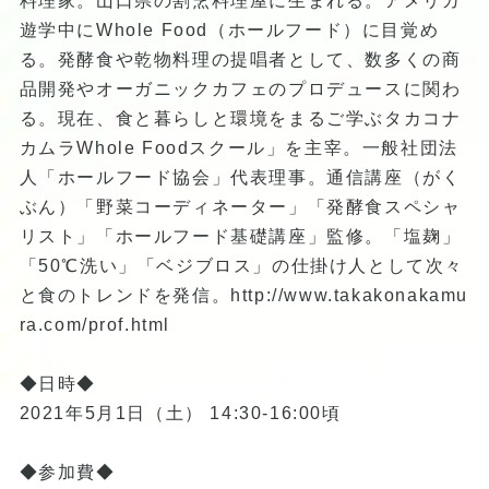
料理家。山口県の割烹料理屋に生まれる。アメリカ
遊学中にWhole Food（ホールフード）に目覚め
る。発酵食や乾物料理の提唱者として、数多くの商
品開発やオーガニックカフェのプロデュースに関わ
る。現在、食と暮らしと環境をまるご学ぶタカコナ
カムラWhole Foodスクール」を主宰。一般社団法
人「ホールフード協会」代表理事。通信講座（がく
ぶん）「野菜コーディネーター」「発酵食スペシャ
リスト」「ホールフード基礎講座」監修。「塩麹」
「50℃洗い」「ベジブロス」の仕掛け人として次々
と食のトレンドを発信。
http://www.takakonakamu
ra.com/prof.html
◆日時◆
2021年5月1日（土） 14:30-16:00頃
◆参加費◆