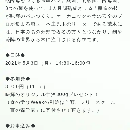
然酵母をつくる味輝パン。麹菌、乳酸菌、酵母菌、
3つの菌を使って、1カ月間熟成させる「醸造の技」
が味輝のパンづくり。オーガニックや食の安全のプ
ロが集まる埼玉・本庄児玉のリーダーである荒木氏
は、日本の食の分野で著名の方々とつながり、麹や
発酵の世界から常に注目される存在です。
◆日時◆
2021年5月3日（月） 14:30-16:00頃
◆参加費◆
3,700円（111pt）
味輝のオリジナル甘酒300gプレゼント！
（食の学びWeekの利益は全額、フリースクール
「百の森学園」に寄付させて頂きます。）
◆お申込み◆