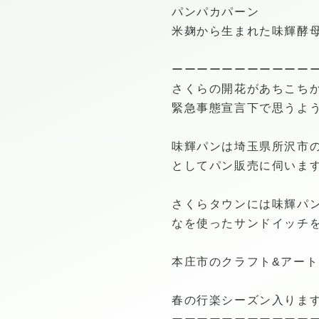
パンパカパーン
米麹から生まれた味輝酵母
ーーーーーーーーーーー
さくらの開花があちこち
緊急事態宣言下で思うよ
味輝パンは埼玉県所沢市の
としてパン販売に伺いま
さくらタウンには味輝パ
なを使ったサンドイッチ
本庄市のクラフト&アート
春の行楽シーズン入りま