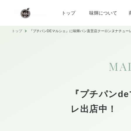
トップ
味輝について
トップ
『プチパンDEマルシェ』に味輝パン直営店クーロンヌナチュー
MA
『プチパンd
レ出店中！