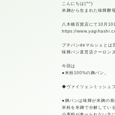
こんにちは(^^)
米麹から生まれた味輝酵母
八木橋百貨店にて10月10
https://www.yagihashi.c
プチパンdeマルシェとは
味輝パン直営店クーロン
今回は
●米粉100%の麹パン。
◆ヴァイツェンミッシュ
●麹パンは味輝が米麹の
米粉を米麹で分解してい
小麦粉が食べられない方