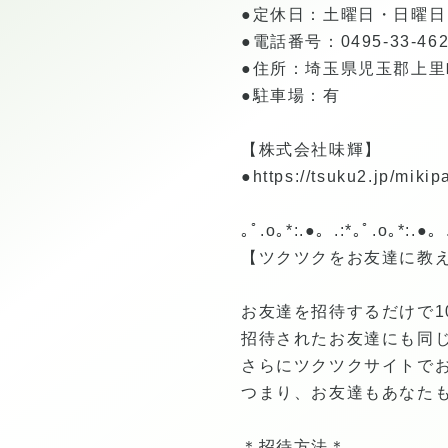
●定休日：土曜日・日曜日
●電話番号：0495-33-462
●住所：埼玉県児玉郡上里町
●駐車場：有
【株式会社味輝】
●
https://tsuku2.jp/mikip
｡ﾟ.o｡*:.●。.:*｡ﾟ.o｡*:.●。.
【ツクツクをお友達に教
お友達を招待するだけで1
招待されたお友達にも同じ1
さらにツクツクサイトで
つまり、お友達もあなた
＊招待方法＊