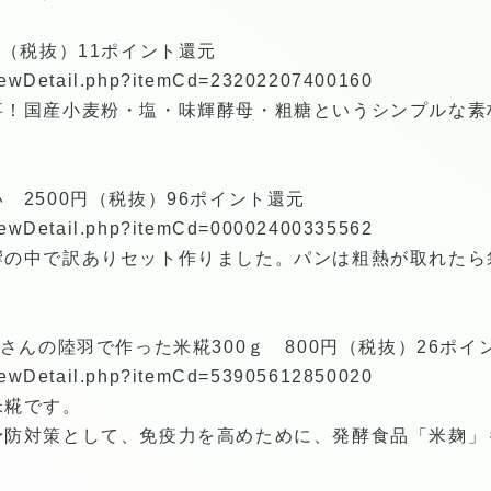
円（税抜）11ポイント還元
/viewDetail.php?itemCd=23202207400160
事！国産小麦粉・塩・味輝酵母・粗糖というシンプルな素
。
 2500円（税抜）96ポイント還元
/viewDetail.php?itemCd=00002400335562
響の中で訳ありセット作りました。パンは粗熱が取れたら
さんの陸羽で作った米糀300ｇ 800円（税抜）26ポイ
/viewDetail.php?itemCd=53905612850020
米糀です。
予防対策として、免疫力を高めために、発酵食品「米麹」