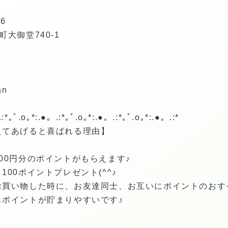
6
大御堂740-1
an
:*｡ﾟ.o｡*:.●。.:*｡ﾟ.o｡*:.●。.:*｡ﾟ.o｡*:.●。.:*
えてあげると喜ばれる理由】
00円分のポイントがもらえます♪
00ポイントプレゼント(^^♪
お買い物した時に、お友達同士、お互いにポイントのおす
もポイントが貯まりやすいです♪