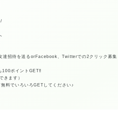
/
へ
達招待を送るorFacebook、Twitterでの2クリック募集も
100ポイントGET‼︎
できます）
無料でいろいろGETしてください♪