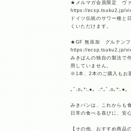
★メルマガ会員限定 ヴァ
https://ecsp.tsuku2.jp
ドイツ伝統のサワー種と
くいただけます。
★GF 無添加 グルテンフ
https://ecsp.tsuku2.jp
みきぱんの独自の製法で作
用していません。
※1本、2本のご購入もお
｡ﾟ.o｡*:.●。.:*｡ﾟ.o｡*:.●。.
みきパンは、これからも
日常の食べる喜びに、安
【その他、おすすめ商品