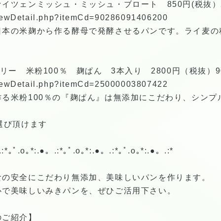
イツェンミッシュ・ミッシュ・ブロート 850円(税抜）
/viewDetail.php?itemCd=90286091406200
日本の米麹から作る酵母で発酵させるパンです。ライ麦の
リー 米粉100％ 麹ぱん 3本入り 2800円（税抜）
/viewDetail.php?itemCd=25000003807422
る米粉100％の『麹ぱん』は無添加にこだわり、シンプ
選び頂けます
:*｡ﾟ.o｡*:.●。.:*｡ﾟ.o｡*:.●。.:*｡ﾟ.o｡*:.●。.:*
食の安全にこだわり無添加、美味しいパンを作ります。
心で美味しいみきパンを、ぜひご活用下さい。
のご紹介】