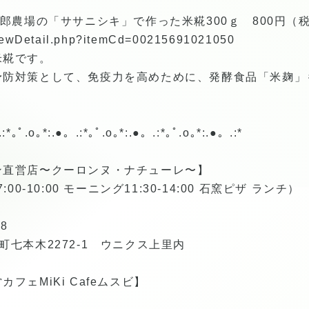
四郎農場の「ササニシキ」で作った米糀300ｇ 800円（
/viewDetail.php?itemCd=00215691021050
米糀です。
予防対策として、免疫力を高めために、発酵食品「米麹」
:*｡ﾟ.o｡*:.●。.:*｡ﾟ.o｡*:.●。.:*｡ﾟ.o｡*:.●。.:*
ン直営店〜クーロンヌ・ナチューレ〜】
0-10:00 モーニング11:30-14:00 石窯ピザ ランチ）
8
七本木2272-1 ウニクス上里内
フェMiKi Cafeムスビ】