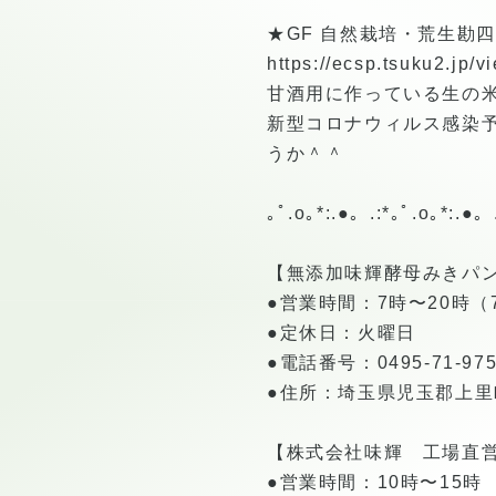
★GF 自然栽培・荒生勘
https://ecsp.tsuku2.jp
甘酒用に作っている生の
新型コロナウィルス感染
うか＾＾
｡ﾟ.o｡*:.●。.:*｡ﾟ.o｡*:.●。.
【無添加味輝酵母みきパ
●営業時間：7時〜20時（7:0
●定休日：火曜日
●電話番号：0495-71-975
●住所：埼玉県児玉郡上里町
【株式会社味輝 工場直営カ
●営業時間：10時〜15時