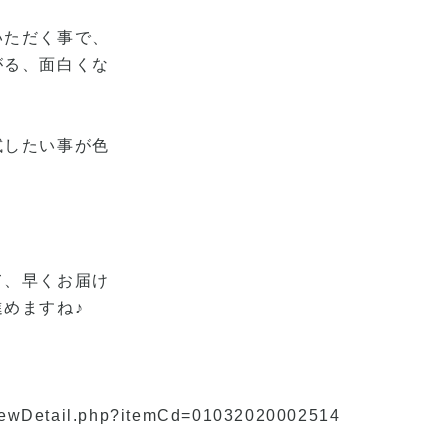
いただく事で、
がる、面白くな
試したい事が色
て、早くお届け
めますね♪
』
/viewDetail.php?itemCd=01032020002514