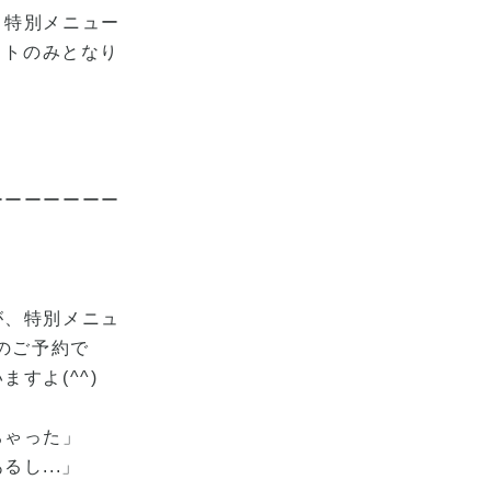
」特別メニュー
ットのみとなり
ーーーーーーー
が、特別メニュ
でのご予約で
すよ(^^)
ちゃった」
し...」