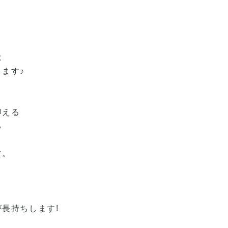
は
ます♪
抑える
る
す。
長持ちします!