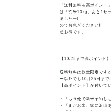
「送料無料＆高ポイント
は「玄米10kg」あと1セ
ましたー!!
のでお急ぎください!!
超お得です。
ーーーーーーーーーーー
【10/25まで高ポイント】
送料無料は数量限定です
ー以外でも10月25日ま
【高ポイント】が付いていま
・「もう他で新米予約し
・「まだお米、家に沢山ある