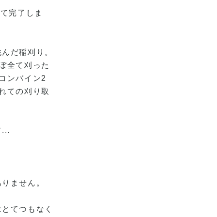
全て完了しま
挑んだ稲刈り。
ぼ全て刈った
コンバイン2
れての刈り取
..
。
、
ありません。
はとてつもなく