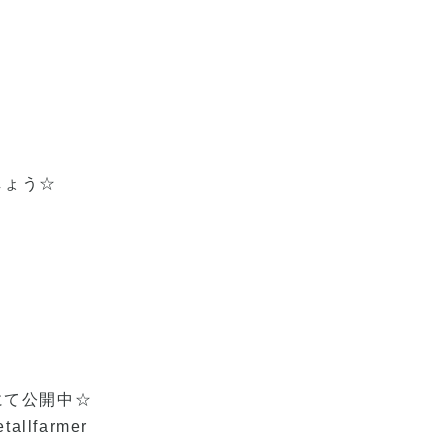
しょう☆
にて公開中☆
etallfarmer