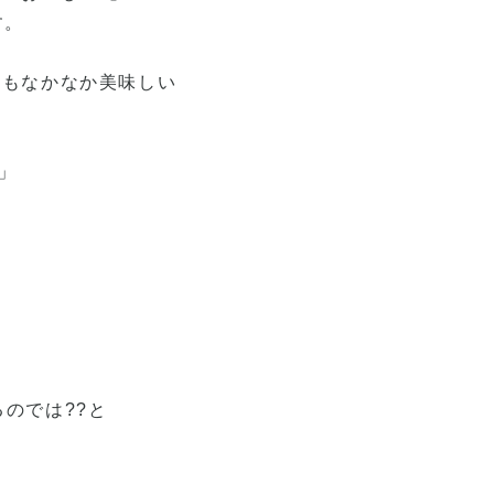
す。
のもなかなか美味しい
」
るのでは??と