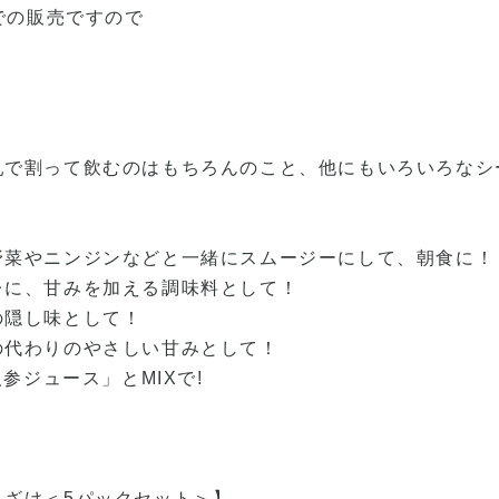
までの販売ですので
乳で割って飲むのはもちろんのこと、他にもいろいろなシ
野菜やニンジンなどと一緒にスムージーにして、朝食に！
レに、甘みを加える調味料として！
の隠し味として！
の代わりのやさしい甘みとして！
人参ジュース」とMIXで!
まざけ＜5パックセット＞】