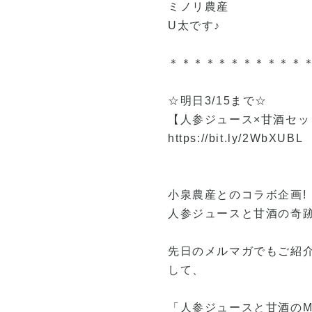
ミノリ農産
U太です♪
＊＊＊＊＊＊＊＊＊＊＊
☆明日3/15まで☆
【人参ジュース×甘酒セッ
https://bit.ly/2WbXUBL
小泉農産とのコラボ企画!
人参ジュースと甘酒の奇跡
先日のメルマガでもご紹
して、
「人参ジュースと甘酒のM