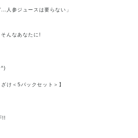
...人参ジュースは要らない」
、そんなあなたに!
^)
まざけ＜5パックセット＞】
!!