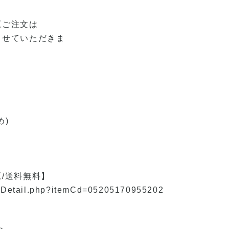
豆ご注文は
させていただきま
め)
/送料無料】
iewDetail.php?itemCd=05205170955202