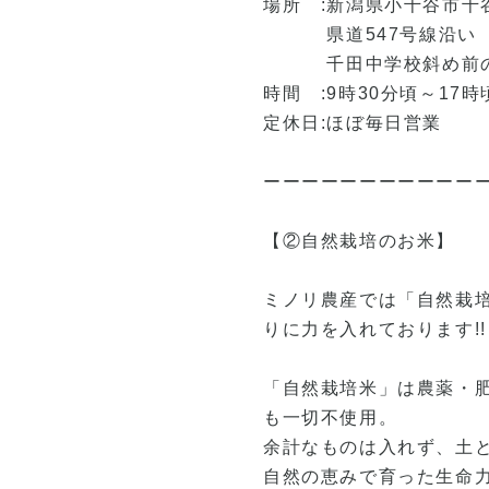
場所 :新潟県小千谷市千
県道547号線沿い
千田中学校斜め前の
時間 :9時30分頃～17時
定休日:ほぼ毎日営業
ーーーーーーーーーーー
【②自然栽培のお米】
ミノリ農産では「自然栽
りに力を入れております!!
「自然栽培米」は農薬・
も一切不使用。
余計なものは入れず、土
自然の恵みで育った生命