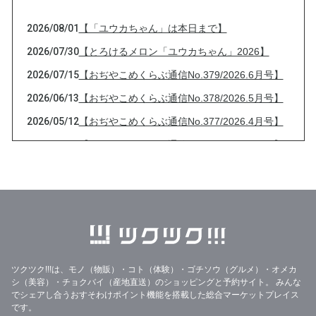
2026/08/01
【「ユウカちゃん」は本日まで】
2026/07/30
【とろけるメロン「ユウカちゃん」2026】
2026/07/15
【おぢやこめくらぶ通信No.379/2026.6月号】
2026/06/13
【おぢやこめくらぶ通信No.378/2026.5月号】
2026/05/12
【おぢやこめくらぶ通信No.377/2026.4月号】
2026/04/13
【おぢやこめくらぶ通信No.376/2026.3月号】
2026/03/13
【おぢやこめくらぶ通信No.375/2026.2月号】
2026/02/08
大雪と【おぢやこめくらぶ通信No.374/2026.1
月号】
2026/01/21
33%OFF美味しいりんごジュースのフードレス
キュー
ツクツク!!!は、モノ（物販）・コト（体験）・ゴチソウ（グルメ）・オメカ
2026/01/14
【2026年特別セット】
シ（美容）・チョクバイ（産地直送）のショッピングと予約サイト。
みんな
2025/12/31
年末年始の営業と【おぢやこめくらぶ通信No.3
でシェアし合うおすそわけポイント機能を搭載した総合マーケットプレイス
です。
73/2025.12月号】