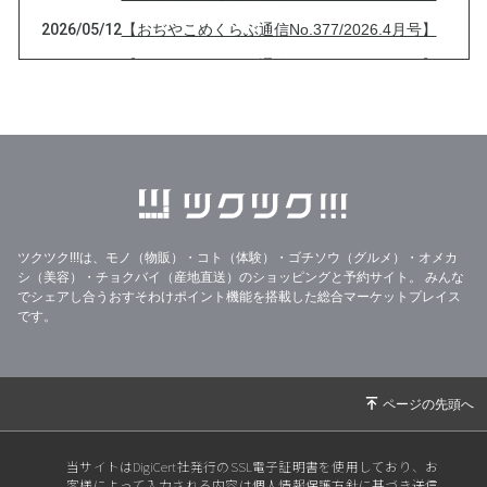
2026/05/12
【おぢやこめくらぶ通信No.377/2026.4月号】
2026/04/13
【おぢやこめくらぶ通信No.376/2026.3月号】
2026/03/13
【おぢやこめくらぶ通信No.375/2026.2月号】
2026/02/08
大雪と【おぢやこめくらぶ通信No.374/2026.1
月号】
2026/01/21
33%OFF美味しいりんごジュースのフードレス
キュー
ツクツク!!!は、モノ（物販）・コト（体験）・ゴチソウ（グルメ）・オメカ
2026/01/14
【2026年特別セット】
シ（美容）・チョクバイ（産地直送）のショッピングと予約サイト。
みんな
2025/12/31
年末年始の営業と【おぢやこめくらぶ通信No.3
でシェアし合うおすそわけポイント機能を搭載した総合マーケットプレイス
です。
73/2025.12月号】
2025/12/17
【おぢやこめくらぶ通信No.372/2025.11月号】
【御歳暮受付中】
2025/11/30
【☆新米販売開始☆】
2025/11/16
【おぢやこめくらぶ通信No.371/2025.10月号】
当サイトはDigiCert社発行のSSL電子証明書を使用しており、お
客様によって入力される内容は個人情報保護方針に基づき送信