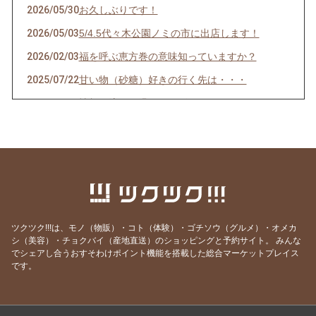
2026/05/30
お久しぶりです！
2026/05/03
5/4.5代々木公園ノミの市に出店します！
2026/02/03
福を呼ぶ恵方巻の意味知っていますか？
2025/07/22
甘い物（砂糖）好きの行く先は・・・
2025/06/02
情報に流され過ぎない脳へ
2025/05/26
幸せはブランド物を身に着けることではな
く・・・
2025/05/21
若い人の細胞が老化現象！？
2025/05/05
酵素ドリンクやサプリを摂るその前に・・・
2025/04/21
免疫力を上げるのは腸内環境から！
ツクツク!!!は、モノ（物販）・コト（体験）・ゴチソウ（グルメ）・オメカ
2025/04/08
高級車になりたい？軽トラックになりたい？食
シ（美容）・チョクバイ（産地直送）のショッピングと予約サイト。
みんな
事はガソリンと同じ！
でシェアし合うおすそわけポイント機能を搭載した総合マーケットプレイス
です。
2025/03/12
外食の時何を食べるかで健康が守られる？3/14
㈮オンライン健康講座のご案内
2024/11/30
【最終のお知らせ】月一回届く健康の定期便の