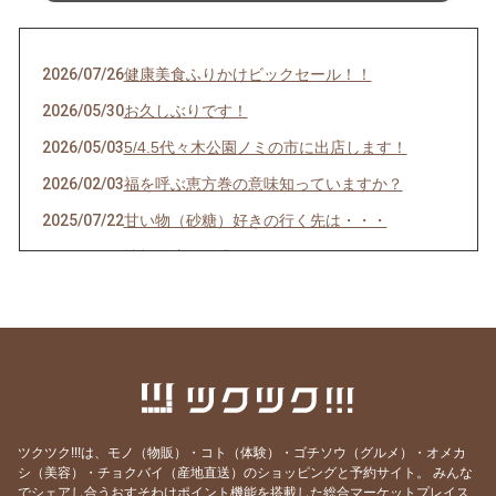
2026/07/26
健康美食ふりかけビックセール！！
2026/05/30
お久しぶりです！
2026/05/03
5/4.5代々木公園ノミの市に出店します！
2026/02/03
福を呼ぶ恵方巻の意味知っていますか？
2025/07/22
甘い物（砂糖）好きの行く先は・・・
2025/06/02
情報に流され過ぎない脳へ
2025/05/26
幸せはブランド物を身に着けることではな
く・・・
2025/05/21
若い人の細胞が老化現象！？
2025/05/05
酵素ドリンクやサプリを摂るその前に・・・
2025/04/21
免疫力を上げるのは腸内環境から！
ツクツク!!!は、モノ（物販）・コト（体験）・ゴチソウ（グルメ）・オメカ
2025/04/08
高級車になりたい？軽トラックになりたい？食
シ（美容）・チョクバイ（産地直送）のショッピングと予約サイト。
みんな
事はガソリンと同じ！
でシェアし合うおすそわけポイント機能を搭載した総合マーケットプレイス