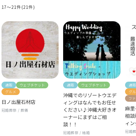
17〜21件(21件)
通販
ウェブチケット
通販
ウェブチケット
通販
グルメ
グル
沖縄でのリゾートウエデ
ファ
日ノ出屋石材店
ィングはなんでもお任せ
麻里
ください♪沖縄大好きオ
冠婚葬祭
/
葬儀
相談
ーナーにまずはご相
ィン
談！！
冠婚
冠婚葬祭
/
結婚