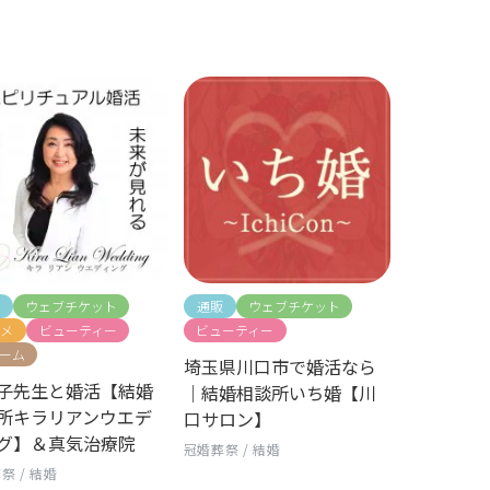
ウェブチケット
通販
ウェブチケット
メ
ビューティー
ビューティー
ーム
埼玉県川口市で婚活なら
子先生と婚活【結婚
｜結婚相談所いち婚【川
所キラリアンウエデ
口サロン】
グ】＆真気治療院
冠婚葬祭
/
結婚
葬祭
/
結婚