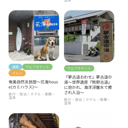
通販
ウェブチケット
ウェブチケット
グルメ
『夢古道おわせ』夢古道の
奄美自然派民宿〜花海hous
湯〜世界遺産『熊野古道』
e(カミハウス)〜
に抱かれ、海洋深層水で癒
され入浴〜
旅行・宿泊
/
ホテル・旅館・
温泉
旅行・宿泊
/
ホテル・旅館・
温泉