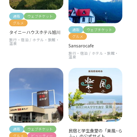
通販
ウェブチケット
グルメ
通販
ウェブチケット
タイニーハウスホテル旭川
グルメ
旅行・宿泊
/
ホテル・旅館・
温泉
Sansarocafe
旅行・宿泊
/
ホテル・旅館・
温泉
通販
ウェブチケット
民宿と学生食堂の「楽風~ら
ふ~」の公式サイト
グルメ
ビューティー