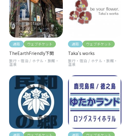
通販
ウェブチケット
通販
ウェブチケット
TheEarthFriendly下関
Taka's works
旅行・宿泊
/
ホテル・旅館・
旅行・宿泊
/
ホテル・旅館・
温泉
温泉
通販
ウェブチケット
通販
ウェブチケット