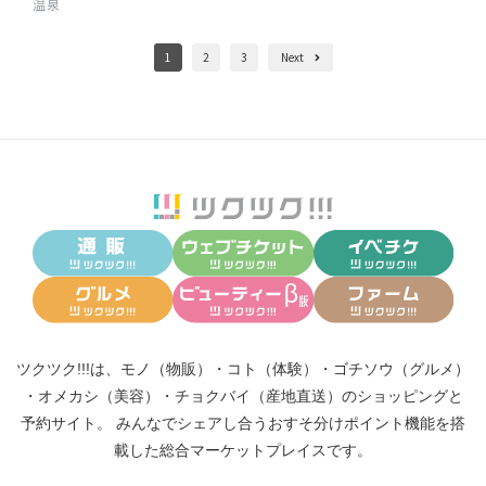
温泉
1
2
3
Next
ツクツク!!!は、
モノ（物販）
・
コト（体験）
・
ゴチソウ（グルメ）
・
オメカシ（美容）
・
チョクバイ（産地直送）
のショッピングと
予約サイト。
みんなでシェアし合う
おすそ分けポイント機能
を搭
載した総合マーケットプレイスです。