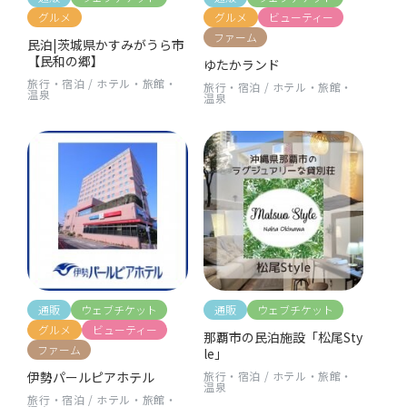
グルメ
グルメ
ビューティー
ファーム
民泊|茨城県かすみがうら市
【民和の郷】
ゆたかランド
旅行・宿泊
/
ホテル・旅館・
旅行・宿泊
/
ホテル・旅館・
温泉
温泉
通販
ウェブチケット
通販
ウェブチケット
グルメ
ビューティー
那覇市の民泊施設「松尾Sty
ファーム
le」
伊勢パールピアホテル
旅行・宿泊
/
ホテル・旅館・
温泉
旅行・宿泊
/
ホテル・旅館・