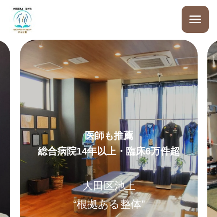
医師も推薦
総合病院14年以上・臨床6万件超
大田区池上
“根拠ある整体”