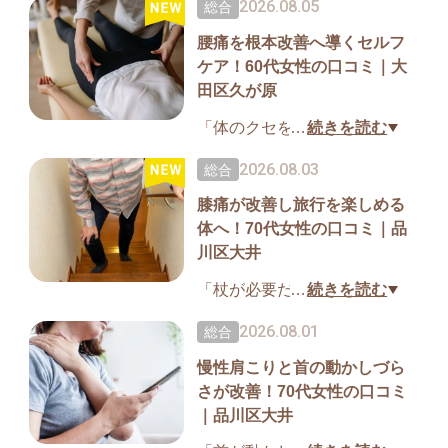
2026.08.05
総合
り、自宅でもセルフケアを続
腰痛を根本改善へ導くセルフ
けられるようになりました」
ケア！60代女性の口コミ｜大
と嬉しい口コミをいただきま
田区久が原
した。
大田区池上の理学療法士によ
「体のクセを見抜いた施術と
…
続きを読む
る整体院「からだ塾」では、
動画付きセルフケアで、自宅
2026.08.03
総合
整体と一人ひとりに合ったト
や職場でも続けられ、根本改
膝痛が改善し旅行を楽しめる
レーニング・LINE動画サポー
善を目指せるようになりまし
体へ！70代女性の口コミ｜品
トで根本改善を目指します。
た」と嬉しい口コミをいただ
川区大井
詳しい改善事例をご覧くださ
きました。
い。
大田区池上の理学療法士によ
「杖が必要だった膝の痛みが
…
続きを読む
る整体院「からだ塾」では、
改善し、旅行や孫と遊べるよ
2026.08.01
総合
▼詳細はこちら
整体だけでなく、一人ひとり
うになりました」と嬉しい口
慢性肩こりと首の動かしづら
https://karadajyuku-selfcare.co
に合わせたセルフケアまで丁
コミをいただきました。
さが改善！70代女性の口コミ
m/voices/post-2863-2-2-4-3-2-2
寧にサポート。繰り返す腰痛
大田区池上の理学療法士によ
｜品川区大井
-3.html
でお悩みの方はぜひ改善事例
る整体院「からだ塾」では、