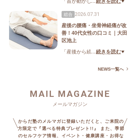
をご覧ください。
整体とセルフケア、LINEでの
「首が動かしやすくなり、自
…
続きを読む
アフターサポートを組み合わ
分に合ったセルフケアを毎日
2026.07.31
総合
▼詳細はこちら
せ、再発予防までサポート。
続けられるようになりまし
産後の腰痛・坐骨神経痛が改
https://karadajyuku-selfcare.co
諦めていた旅行を目指せるよ
た」と嬉しい口コミをいただ
善！40代女性の口コミ｜大田
m/voices/post-2863-2-2-4-3-2-2
うになった改善事例です。
きました。
区池上
-2.html
大田区池上の理学療法士によ
▼詳細はこちら
る整体院「からだ塾」では、
「産後から続く腰痛や坐骨神
…
続きを読む
https://karadajyuku-selfcare.co
整体と高周波施術に加え、LIN
経痛が軽くなり、子育て中で
m/voices/post-2640-2-3-2-2-2-2
E動画によるセルフケア指導で
も続けやすいセルフケアで安
NEWS一覧へ
-4-3.html
再発予防までサポート。
心して過ごせるようになりま
慢性的な肩こりでお悩みの方
した」と嬉しい口コミをいた
MAIL MAGAZINE
はぜひ改善事例をご覧くださ
だきました。
い。
大田区池上の理学療法士によ
る整体院「からだ塾」では、
▼詳細はこちら
整体と動画付きセルフケア、LI
からだ塾のメルマガに登録いただくと、ご来院の
https://karadajyuku-selfcare.co
NEサポートで再発予防までサ
方限定で『選べる特典プレゼント!!』 また、季節
m/voices/post-2640-2-4-3-2-3.h
のセルフケア情報、イベント・健康講座・お得な
ポート。