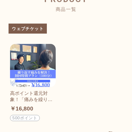
商品一覧
ウェブチケット
高ポイント還元対
象！「痛みを繰り返
さない本質改善コー
￥16,800
ス／100分」16,800
円（税込） 大田区池
500ポイント
上の整体院＠からだ
塾