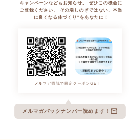
キャンペーンなどもお知らせ。 ぜひこの機会に
tml
詳しい改善事例をご覧くださ
ご登録ください。 その場しのぎではない、本当
い。
に良くなる体づくり”をあなたに！
▼詳細はこちら
https://karadajyuku-selfcare.co
m/voices/post-2640-2-3-2-2-2-2
-2-2-3.html
メルマガ購読で限定クーポンGET!
mail
メルマガバックナンバー読めます！