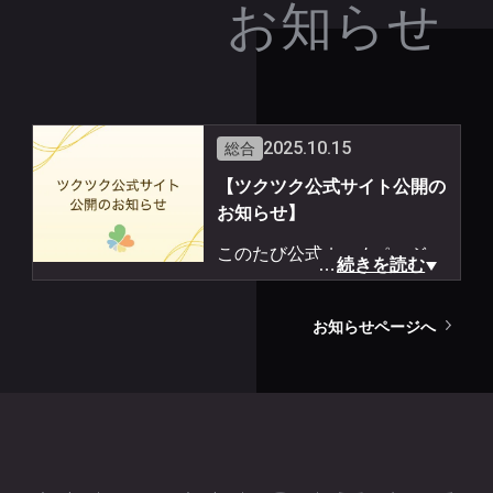
お知らせ
2025.10.15
総合
【ツクツク公式サイト公開の
お知らせ】
このたび公式ホームページを
…
続きを読む
ツクツク上で公開いたしまし
た。
お知らせページへ
立禅と気功を中心に、心身の
調和を実現する実践法を紹介
する場として、教室情報や健
康コラムを随時掲載します。
教室チケットのオンライン販
売も順次開始予定です。ぜひ