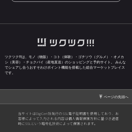
ツクツク!!!は、モノ（物販）・コト（体験）・ゴチソウ（グルメ）・オメカ
シ（美容）・チョクバイ（産地直送）のショッピングと予約サイト。
みんな
でシェアし合うおすそわけポイント機能を搭載した総合マーケットプレイス
です。
当サイトはDigiCert社発行のSSL電子証明書を使用しており、お
客様によって入力される内容は個人情報保護方針に基づき送信
時にSSLという暗号化技術によって保護されます。