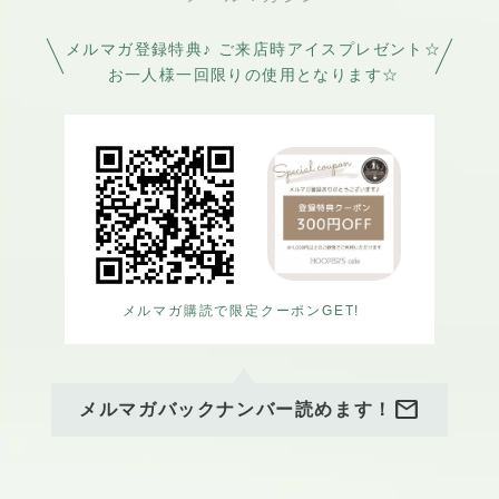
ご来店お待ちしてます♪
メルマガ登録特典♪ ご来店時アイスプレゼント☆
お一人様一回限りの使用となります☆
メルマガ購読で限定クーポンGET!
mail
メルマガバックナンバー読めます！