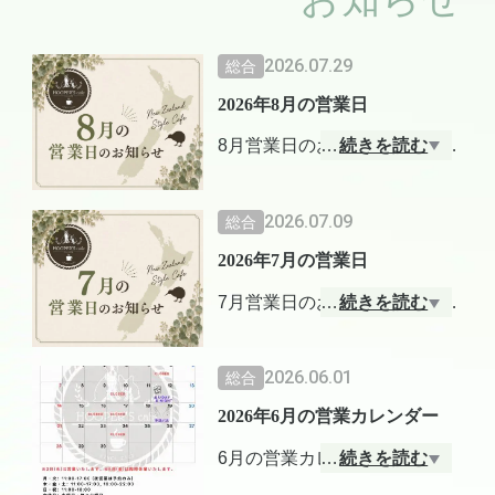
2026.07.29
総合
2026年8月の営業日
8月営業日のお知らせです。
…
続きを読む
7月〜9月(予定)はサマータイム
営業いたします。
2026.07.09
総合
2026年7月の営業日
8月は夏休み期間ということも
あって、平日の昼営業を17時
7月営業日のお知らせです。
…
続きを読む
まで延長いたします。
7月〜9月(予定)はサマータイム
午後のカフェタイム、かき氷
営業いたします。
2026.06.01
総合
や冷たい飲み物もお楽しみく
ださいね。
2026年6月の営業カレンダー
8時3０分オープンで、ブレッ
クファストメニューも新しく
6月の営業カレンダーです
…
続きを読む
8月のお休み → 5, 11, 12, 19, 2
加わります。