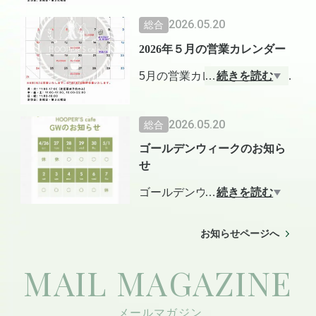
6日
6月のお休み→
2026.05.20
総合
7月のお休み → 1, 7, 8, 15, 22,
5日、10日、16日、17日、24
月・火 8:30〜17:00
29日
2026年５月の営業カレンダー
日
木・金 8:30〜17:00, 18:00〜2
5月の営業カレンダーのお知ら
…
続きを読む
2:00
7月も皆様のご来店お待ちして
3日(水)は営業いたします
せが抜けていました。すみま
土日祝 8:30〜18:00
おります。
5日(金)臨時休業いたします
せん。
2026.05.20
総合
8月も皆様のご来店お待ちして
今月もよろしくお願いいたし
ゴールデンウィークのお知ら
5月の定休日
おります。
せ
ます！
7日、13日、19日、20日、27
日
ゴールデンウィーク営業日
…
続きを読む
今月もう少しですが、皆様の
4/26(日)-27(月) 臨時休業
お知らせページへ
ご来店お待ちしております。
4/28(火)-5/6(振休) 営業
MAIL MAGAZINE
5/7(木) 臨時休業
※4/29, 5/6 は水曜日の祝日で
すが、営業します。