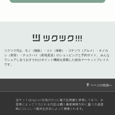
ツクツク!!!は、モノ（物販）・コト（体験）・ゴチソウ（グルメ）・オメカ
シ（美容）・チョクバイ（産地直送）のショッピングと予約サイト。
みんな
でシェアし合うおすそわけポイント機能を搭載した総合マーケットプレイス
です。
当サイトはDigiCert社発行のSSL電子証明書を使用しており、お
客様によって入力される内容は個人情報保護方針に基づき送信
時にSSLという暗号化技術によって保護されます。