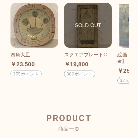
四角大皿
スクエアプレートC
絵画【Budi
er】
￥23,500
￥19,800
￥25,0
355ポイント
300ポイント
375ポ
PRODUCT
商品一覧