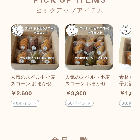
人気のスペルト小麦
人気のスペルト小麦
素材を楽
スコーン おまかせ６
スコーン おまかせ９
子お試し
個セット
個セット
￥2,600
￥3,900
￥1,80
40ポイント
60ポイント
30ポイ