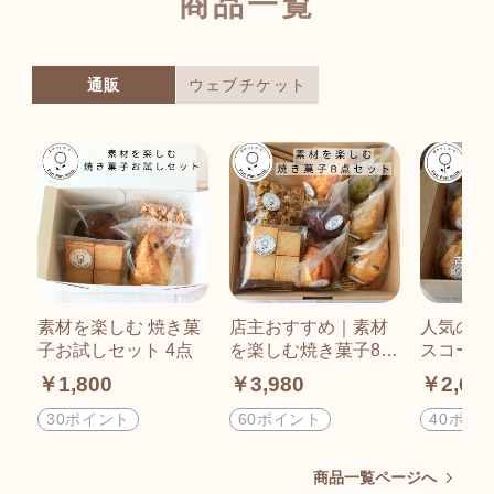
商品一覧
通販
ウェブチケット
素材を楽しむ 焼き菓
店主おすすめ｜素材
人気のス
子お試しセット 4点
を楽しむ焼き菓子8点
スコーン
セット
個セット
￥1,800
￥3,980
￥2,60
30ポイント
60ポイント
40ポイ
商品一覧ページへ