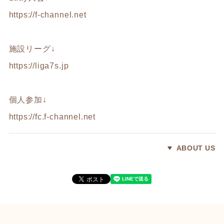
https://f-channel.net
施設リーグ↓
https://liga7s.jp
個人参加↓
https://fc.f-channel.net
ABOUT US