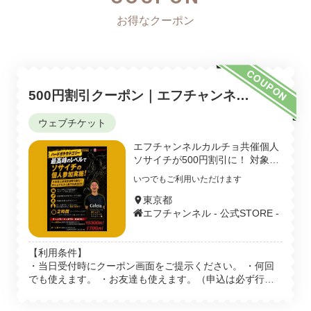
COUPON
500円割引クーポン｜エフチャンネル
カルチョ共催個人ソサイチ限定
ウェブチケット
エフチャンネルカルチョ共催個人
ソサイチが500円割引に！ 対象イ
ベント： 町田で、下記URLのイベ
いつでもご利用いただけます
ントのみ https://fc.f-channel.net/p
rograms?venueId=87f96751-1d2
東京都
8-43e9-97c1-b15498dd5c52&lev
エフチャンネル - 公式STORE -
el=advanced 西大宮で下記URLの
イベントのみ https://fc.f-channel.
net/programs?venueId=6dd2886
【利用条件】
a-1af2-41a7-bdc8-835b6416461
・当日受付時にクーポン画面をご提示ください。 ・何回
0&level=advanced
でも使えます。 ・お友達も使えます。（申込は必ず行な
ってください）