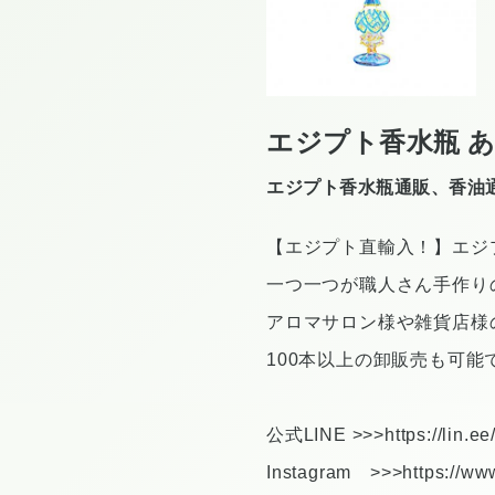
エジプト香水瓶 
エジプト香水瓶通販、香油
【エジプト直輸入！】エジ
一つ一つが職人さん手作り
アロマサロン様や雑貨店様
100本以上の卸販売も可
公式LINE >>>
https://lin.e
Instagram >>>
https://w