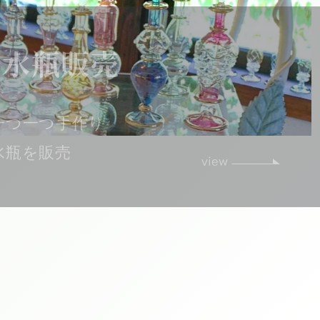
香水瓶販売
一つ一つ手作り
水瓶を販売