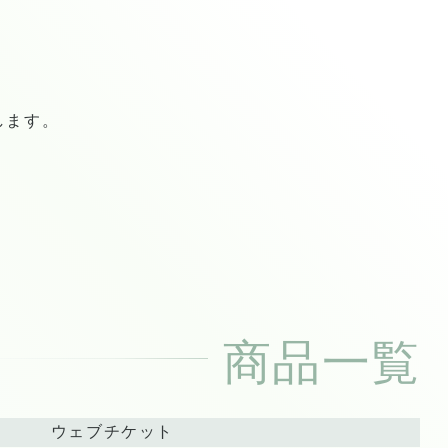
します。
商品一覧
ウェブチケット