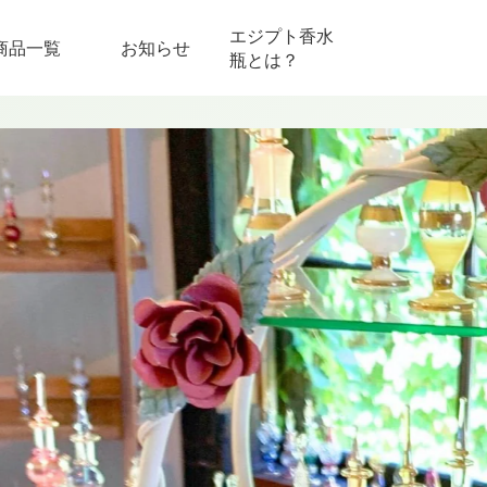
エジプト香水
商品一覧
お知らせ
瓶とは？