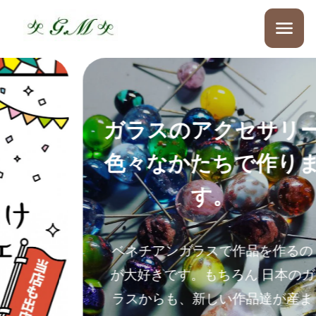
ガラスのアクセサリー
色々なかたちで作りま
す。
ベネチアンガラスで作品を作るの
が大好きです。もちろん 日本のガ
ラスからも、新しい作品達が産ま