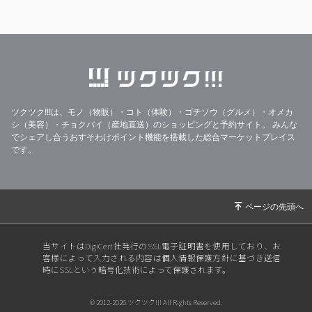
ツクツク!!!は、モノ（物販）・コト（体験）・ゴチソウ（グルメ）・オメカ
シ（美容）・チョクバイ（産地直送）のショッピングと予約サイト。
みんな
でシェアし合うおすそわけポイント機能を搭載した総合マーケットプレイス
です。
当サイトはDigiCert社発行のSSL電子証明書を使用しており、お
客様によって入力される内容は個人情報保護方針に基づき送信
時にSSLという暗号化技術によって保護されます。
© 2012-2026 ツクツク!!! All Rights Reserved.