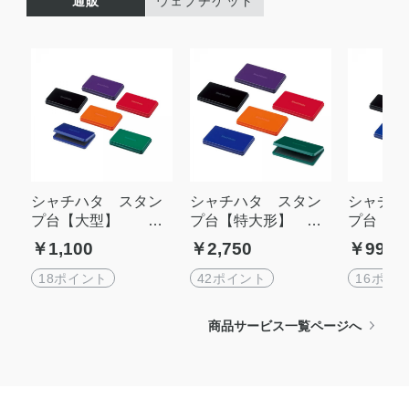
通販
ウェブチケット
シャチハタ スタン
シャチハタ スタン
シャチハ
プ台【大型】 盤
プ台【特大形】
プ台【
面サイズ：106㎜×67
盤面サイズ：143㎜×
面サイズ：
￥1,100
￥2,750
￥990
㎜
87㎜
㎜
18ポイント
42ポイント
16ポイ
商品サービス一覧ページへ