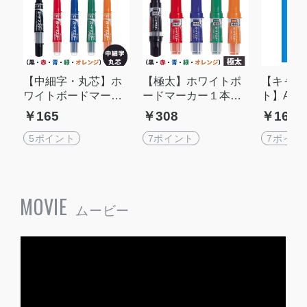
【中細字・丸芯】ホ
【極太】ホワイトボ
【キャン
ワイトボードマーカ
ードマーカー１本
ト】A4サ
ー１本（黒・赤・
（黒・赤・青・緑・
眼罫ノー
￥165
￥308
￥165
青・緑・オレンジ）
オレンジ）パイロッ
縄本島中
パイロットボードマ
トボードマスターW
料★コク
5ポイント
7ポイント
7ポイン
スター WMBM-12FM
MBM-25J-B
MOVIE