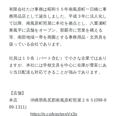
有限会社たけ事務は昭和５５年南風原町一日橋に事
務用品店として誕生しました。平成３年に法人化し
て以降、南風原町照屋に本社を拠点とし、八重瀬町
東風平に店舗をオープン、那覇市に営業を構える
等、南部地域一帯を商圏とする事務用品・文房具を
扱っている会社であります。
社員は１０名（パート含む）で小さな企業ではあり
ますが、本社には学校文具を中心に在庫が豊富にあ
り当日配送も対応できることが強みであります。
【店舗】
本店 沖縄県島尻郡南風原町照屋２８５(098-8
89-1311)
https://g.co/kgs/qxgVx3o